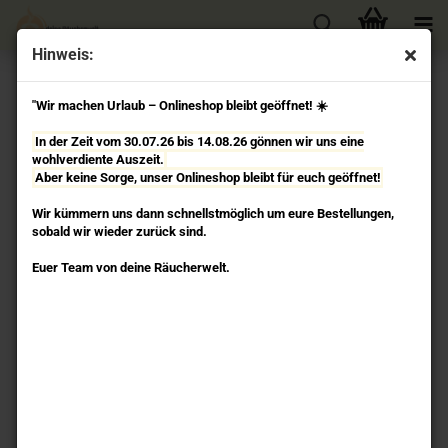
Hinweis:
Berk - Holy Smokes
"Wir machen Urlaub – Onlineshop bleibt geöffnet! ☀️
In der Zeit vom 30.07.26 bis 14.08.26 gönnen wir uns eine
wohlverdiente Auszeit.
Aber keine Sorge, unser Onlineshop bleibt für euch geöffnet!
Wir kümmern uns dann schnellstmöglich um eure Bestellungen,
sobald wir wieder zurück sind.
Euer Team von deine Räucherwelt.
Sortieren nach
pro Seite
Sortieren nach
100 pro Seite
1
2
»