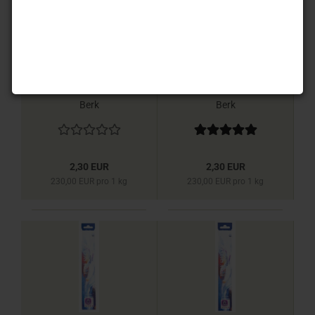
Balalaika - Blue Line
Vanille - Blue Line
Räucherstäbchen
Räucherstäbchen
Berk
Berk
2,30 EUR
2,30 EUR
230,00 EUR pro 1 kg
230,00 EUR pro 1 kg