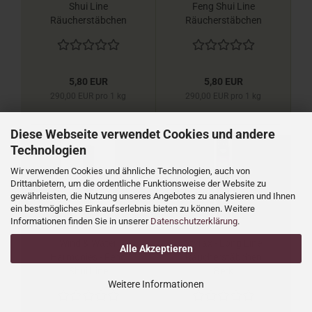
Shui Line
Feng Shui Line
Räucherstäbchen
Räucherstäbchen
Berk
Berk
5,80 EUR
5,80 EUR
290,00 EUR pro 1 kg
290,00 EUR pro 1 kg
Diese Webseite verwendet Cookies und andere
Technologien
Wir verwenden Cookies und ähnliche Technologien, auch von
Drittanbietern, um die ordentliche Funktionsweise der Website zu
gewährleisten, die Nutzung unseres Angebotes zu analysieren und Ihnen
ein bestmögliches Einkaufserlebnis bieten zu können. Weitere
Informationen finden Sie in unserer
Datenschutzerklärung
.
Wind & Water
Styrax - Long Line
Alle Akzeptieren
Harmonies - Feng
Räucherstäbchen
Shui Line
Berk
Weitere Informationen
Räucherstäbchen
Berk