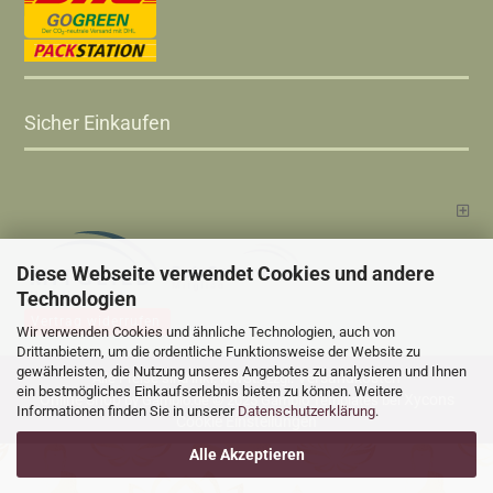
Sicher Einkaufen
Diese Webseite verwendet Cookies und andere
Technologien
Vertrag widerrufen
Wir verwenden Cookies und ähnliche Technologien, auch von
Drittanbietern, um die ordentliche Funktionsweise der Website zu
gewährleisten, die Nutzung unseres Angebotes zu analysieren und Ihnen
Versandkosten
Alle Preise sind inkl. MwSt., zzgl.
ein bestmögliches Einkaufserlebnis bieten zu können. Weitere
Online Shop
Xycons
by Gambio.de © 2025 Gambio Templates bei
Informationen finden Sie in unserer
Datenschutzerklärung
.
Cookie Einstellungen
Alle Akzeptieren