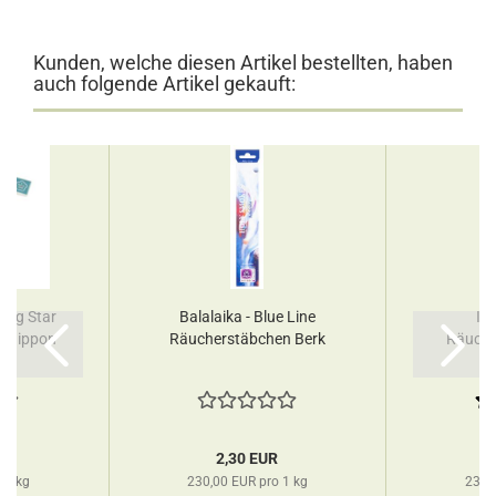
Kunden, welche diesen Artikel bestellten, haben
auch folgende Artikel gekauft:
ning Star
Balalaika - Blue Line
Isi
n Nippon
Räucherstäbchen Berk
Räuche
R
2,30 EUR
 1 kg
230,00 EUR pro 1 kg
230,