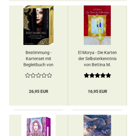
Bestimmung -
El Morya - Die Karten
Kartenset mit
der Selbsterkenntnis
Begleitbuch von
von Bettina M.
Christine Arana
Haller/Iris Merlino -
Fader - Orakelkarten
Orakelkarten
26,95 EUR
16,95 EUR