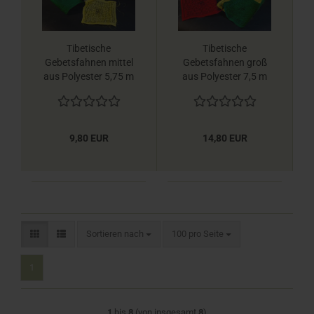
Tibetische
Tibetische
Gebetsfahnen mittel
Gebetsfahnen groß
aus Polyester 5,75 m
aus Polyester 7,5 m
Berk
Berk
9,80 EUR
14,80 EUR
Sortieren nach
pro Seite
Sortieren nach
100 pro Seite
1
1
bis
8
(von insgesamt
8
)