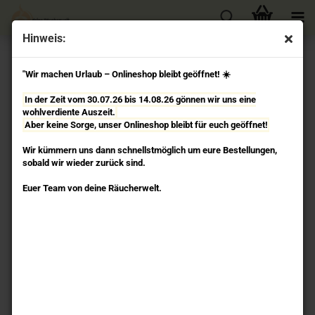
Hinweis:
Tibetische Gebetsfahnen
"Wir machen Urlaub – Onlineshop bleibt geöffnet! ☀️
In der Zeit vom 30.07.26 bis 14.08.26 gönnen wir uns eine
Tibetische Gebetsfahnen
wohlverdiente Auszeit.
Aber keine Sorge, unser Onlineshop bleibt für euch geöffnet!
Wir kümmern uns dann schnellstmöglich um eure Bestellungen,
sobald wir wieder zurück sind.
Herrlich bunt flattern sie überall in Nepal verspielt auf Dächern,
Euer Team von deine Räucherwelt.
Tempeln, Brücken oder heiligen Quellen im Wind.
Dennoch haben sie eine tiefe Bedeutung für die dort lebenden
Menschen. Sie sollen stets an das Göttliche erinnern.
Die Mantren und Abbildungen auf den Fähnchen sollen dem
gesamten Universum und allem Leben Schutz und Segen bringen.
Probleme oder Leiden werden durch das Aufhängen einer
Gebetsfahne dem Wind zur Transformation übergeben,
so dass das Leben wieder fließen kann. Die bunten Fahnen stehen
symbolisch für die fünf Elemente.
Mit der Zeit lösen sich Gebetsfahnen durch die Einwirkung von