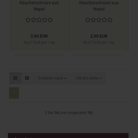
Räucherschnüre aus
Räucherschnüre aus
Nepal
Nepal
2,90 EUR
2,90 EUR
96,67 EUR pro 1 kg
96,67 EUR pro 1 kg
Sortieren nach
pro Seite
Sortieren nach
100 pro Seite
1
1
bis
16
(von insgesamt
16
)