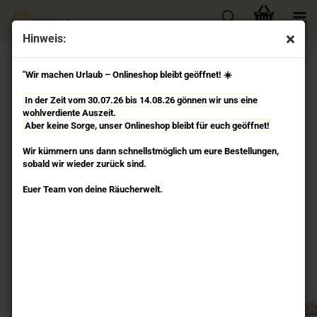
Hinweis:
Räucherschnüre
"Wir machen Urlaub – Onlineshop bleibt geöffnet! ☀️
In der Zeit vom 30.07.26 bis 14.08.26 gönnen wir uns eine
Räucherschnüre
wohlverdiente Auszeit.
Aber keine Sorge, unser Onlineshop bleibt für euch geöffnet!
Wir kümmern uns dann schnellstmöglich um eure Bestellungen,
sobald wir wieder zurück sind.
Diese Räucherschnüre werden aus naturreinen,
wohlriechenden Kräutern aus der Region um Nepal
Euer Team von deine Räucherwelt.
hergestellt.
Sie verströmen einen fein herben Kräuterduft. Klärt
Negativität aus der Atmosphäre und schafft Harmonie
und Wohlbefinden. Es erfrischt den Verstand und das Gemüt,
unterstützt geistige Klarheit.