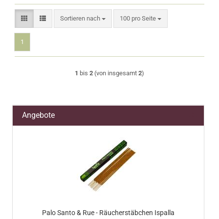
Sortieren nach
pro Seite
Sortieren nach
100 pro Seite
1
1
bis
2
(von insgesamt
2
)
Angebote
Palo Santo & Rue - Räucherstäbchen Ispalla