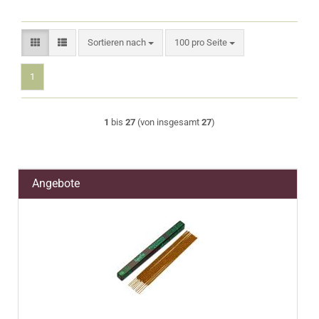
Sortieren nach
pro Seite
Sortieren nach
100 pro Seite
1
1
bis
27
(von insgesamt
27
)
Angebote