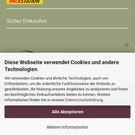
Sicher Einkaufen
Diese Webseite verwendet Cookies und andere
Technologien
Vertrag widerrufen
Wir verwenden Cookies und ähnliche Technologien, auch von
Drittanbietern, um die ordentliche Funktionsweise der Website zu
gewährleisten, die Nutzung unseres Angebotes zu analysieren und Ihnen
Versandkosten
Alle Preise sind inkl. MwSt., zzgl.
ein bestmögliches Einkaufserlebnis bieten zu können. Weitere
Online Shop
Xycons
by Gambio.de © 2025 Gambio Templates bei
Informationen finden Sie in unserer
Datenschutzerklärung
.
Cookie Einstellungen
Alle Akzeptieren
Weitere Informationen