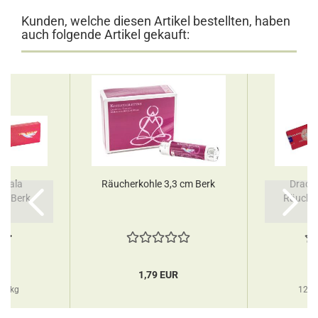
Kunden, welche diesen Artikel bestellten, haben
auch folgende Artikel gekauft:
asala
Räucherkohle 3,3 cm Berk
Drache
en Berk
Räuche
R
1,79 EUR
 1 kg
120,