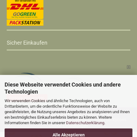
Sicher Einkaufen
Diese Webseite verwendet Cookies und andere
Technologien
Vertrag widerrufen
Wir verwenden Cookies und ähnliche Technologien, auch von
Drittanbietern, um die ordentliche Funktionsweise der Website zu
gewährleisten, die Nutzung unseres Angebotes zu analysieren und Ihnen
Versandkosten
Alle Preise sind inkl. MwSt., zzgl.
ein bestmögliches Einkaufserlebnis bieten zu können. Weitere
Online Shop
Xycons
by Gambio.de © 2025 Gambio Templates bei
Informationen finden Sie in unserer
Datenschutzerklärung
.
Cookie Einstellungen
Alle Akzeptieren