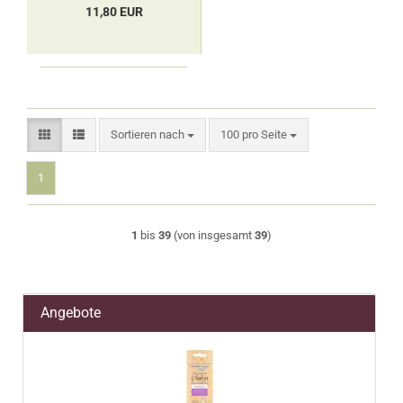
11,80 EUR
Sortieren nach
pro Seite
Sortieren nach
100 pro Seite
1
1
bis
39
(von insgesamt
39
)
Angebote