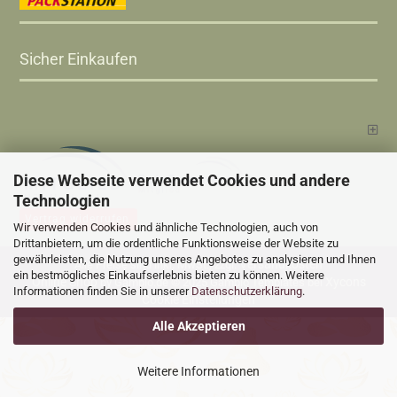
Sicher Einkaufen
Diese Webseite verwendet Cookies und andere
Technologien
Vertrag widerrufen
Wir verwenden Cookies und ähnliche Technologien, auch von
Drittanbietern, um die ordentliche Funktionsweise der Website zu
gewährleisten, die Nutzung unseres Angebotes zu analysieren und Ihnen
Versandkosten
Alle Preise sind inkl. MwSt., zzgl.
ein bestmögliches Einkaufserlebnis bieten zu können. Weitere
Online Shop
Xycons
by Gambio.de © 2025 Gambio Templates bei
Informationen finden Sie in unserer
Datenschutzerklärung
.
Cookie Einstellungen
Alle Akzeptieren
Weitere Informationen