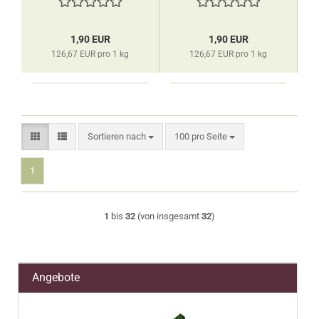
1,90 EUR
1,90 EUR
126,67 EUR pro 1 kg
126,67 EUR pro 1 kg
Sortieren nach
pro Seite
Sortieren nach
100 pro Seite
1
1
bis
32
(von insgesamt
32
)
Angebote