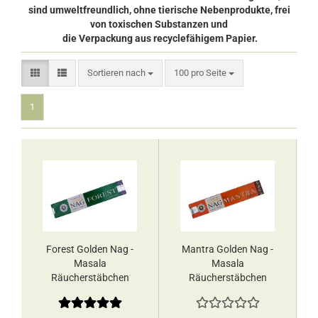
sind umweltfreundlich, ohne tierische Nebenprodukte, frei
von toxischen Substanzen und
die Verpackung aus recyclefähigem Papier.
Sortieren nach
pro Seite
Sortieren nach
100 pro Seite
1
Forest Golden Nag -
Mantra Golden Nag -
Masala
Masala
Räucherstäbchen
Räucherstäbchen
Vijayshree
Vijayshree