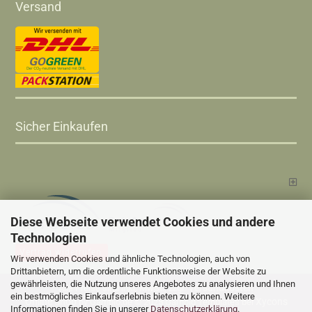
Versand
Sicher Einkaufen
Diese Webseite verwendet Cookies und andere
Technologien
Vertrag widerrufen
Wir verwenden Cookies und ähnliche Technologien, auch von
Drittanbietern, um die ordentliche Funktionsweise der Website zu
gewährleisten, die Nutzung unseres Angebotes zu analysieren und Ihnen
Versandkosten
Alle Preise sind inkl. MwSt., zzgl.
ein bestmögliches Einkaufserlebnis bieten zu können. Weitere
Online Shop
Xycons
by Gambio.de © 2025 Gambio Templates bei
Informationen finden Sie in unserer
Datenschutzerklärung
.