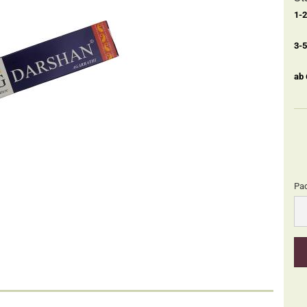
1-
3-
ab
Pa
Pa