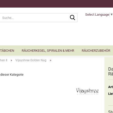
Select Language
Suche...
TÄBCHEN
RÄUCHERKEGEL, SPIRALEN & MEHR
RÄUCHERZUBEHÖR
»
»
hen Ⅱ
Vijayshree Golden Nag
Da
Rä
n dieser Kategorie
Art
Lie
St