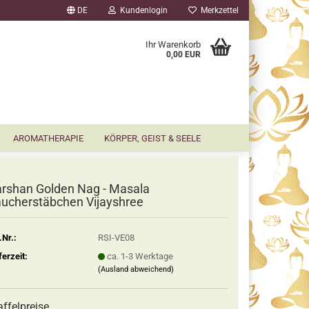
DE
Kundenlogin
Merkzettel
▼
Ihr Warenkorb
0,00 EUR
AROMATHERAPIE
KÖRPER, GEIST & SEELE
rshan Golden Nag - Masala
ucherstäbchen Vijayshree
.Nr.:
RSI-VE08
ferzeit:
ca. 1-3 Werktage
(Ausland abweichend)
affelpreise