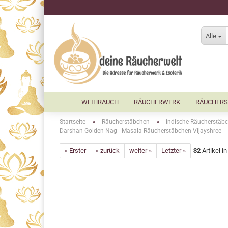
Alle
WEIHRAUCH
RÄUCHERWERK
RÄUCHERS
»
»
Startseite
Räucherstäbchen
indische Räucherstäbc
Darshan Golden Nag - Masala Räucherstäbchen Vijayshree
« Erster
« zurück
weiter »
Letzter »
32
Artikel i