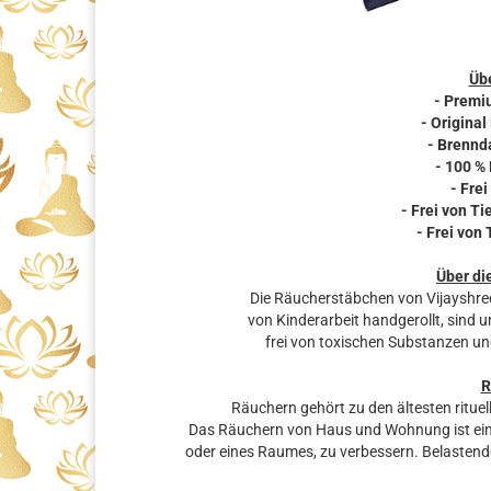
Übe
- Premi
- Original
- Brennda
- 100 %
- Frei
- Frei von T
- Frei von
Über di
Die Räucherstäbchen von Vijayshre
von Kinderarbeit handgerollt, sind 
frei von toxischen Substanzen un
R
Räuchern gehört zu den ältesten rituel
Das Räuchern von Haus und Wohnung ist eine
oder eines Raumes, zu verbessern. Belastende