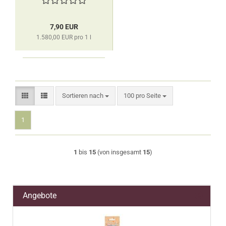
7,90 EUR
1.580,00 EUR pro 1 l
Sortieren nach
pro Seite
Sortieren nach
100 pro Seite
1
1
bis
15
(von insgesamt
15
)
Angebote