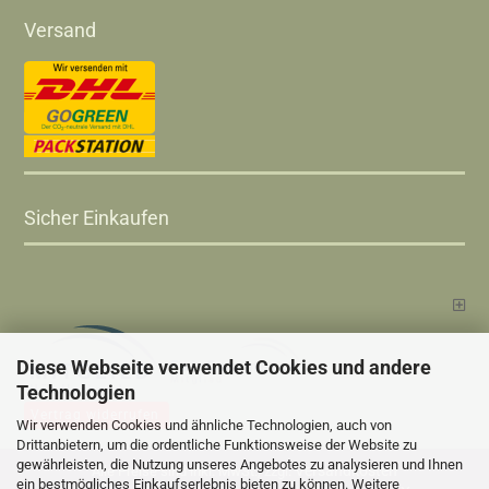
Versand
Sicher Einkaufen
Diese Webseite verwendet Cookies und andere
Technologien
Vertrag widerrufen
Wir verwenden Cookies und ähnliche Technologien, auch von
Drittanbietern, um die ordentliche Funktionsweise der Website zu
gewährleisten, die Nutzung unseres Angebotes zu analysieren und Ihnen
Versandkosten
Alle Preise sind inkl. MwSt., zzgl.
ein bestmögliches Einkaufserlebnis bieten zu können. Weitere