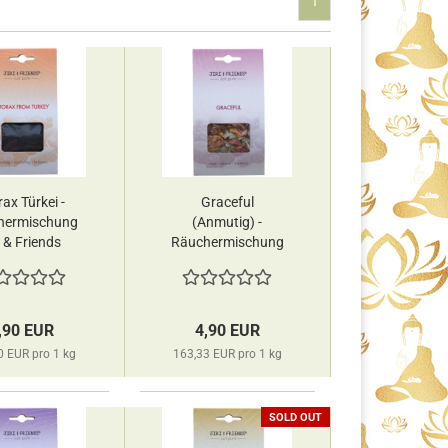
1
rax Türkei -
Graceful
hermischung
(Anmutig) -
i & Friends
Räuchermischung
Jiri & Friends
,90 EUR
4,90 EUR
0 EUR pro 1 kg
163,33 EUR pro 1 kg
SOLD OUT