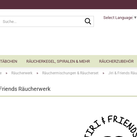
Select Language
Suche...
TÄBCHEN
RÄUCHERKEGEL, SPIRALEN & MEHR
RÄUCHERZUBEHÖR
»
»
»
e
Räucherwerk
Räuchermischungen & Räucherset
Jiri & Friends Rä
& Friends Räucherwerk