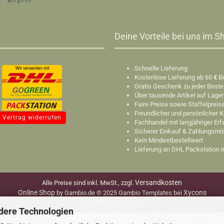
Deine Vorteile bei uns im Sh
Schnelle Lieferung
Kostenlose Lieferung ab 60
€
B
Gratis Geschenk zu jeder Beste
Über tausende Artikel auf Lager
Faire Preise sowie Staffelpreis
Freundlicher und persönlicher 
Vertrag widerrufen
Fachhandel mit langjähriger Er
Sicherer Einkauf & Zahlungsmö
Kein Mindestbestellwert
Lieferung an DHL Packstation 
Versandkosten
Alle Preise sind inkl. MwSt., zzgl.
Online Shop
Xycons
by Gambio.de © 2025 Gambio Templates bei
Cookie Einstellungen
dere Technologien