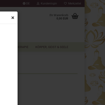
DE
Kundenlogin
Merkzettel
▼
Ihr Warenkorb
0,00 EUR
AROMATHERAPIE
KÖRPER, GEIST & SEELE
e