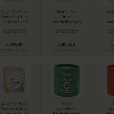
Rose - Fair Trade
Myrrhe - Fair
Weih
Räucherkegel Les
Trade
Encens du Monde
Räucherkegel Les
Räuc
Encens du Monde
Ence
5,80 EUR
5,80 EUR
5
257,78 EUR pro 1 kg
257,78 EUR pro 1 kg
257,7
Zimt - Fair Trade
Vata -
Räucherkegel Les
ayurvedische
ay
Encens du Monde
Räucherkegel Les
Räuc