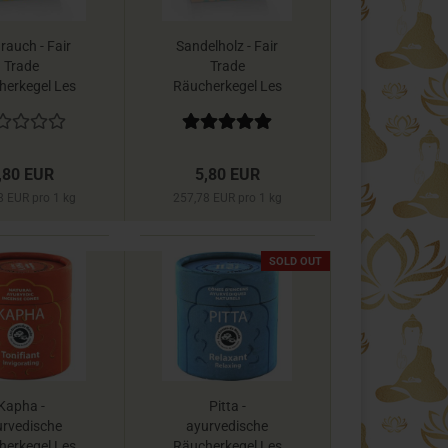
rauch - Fair
Sandelholz - Fair
Trade
Trade
herkegel Les
Räucherkegel Les
ns du Monde
Encens du Monde
,80 EUR
5,80 EUR
8 EUR pro 1 kg
257,78 EUR pro 1 kg
SOLD OUT
Kapha -
Pitta -
urvedische
ayurvedische
herkegel Les
Räucherkegel Les