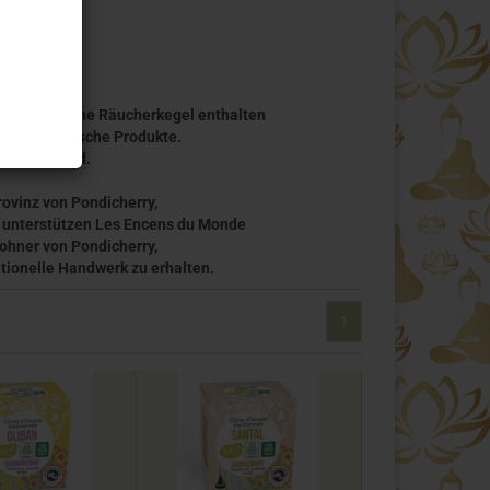
t. Ökologische Räucherkegel enthalten
der synthetische Produkte.
mal anwesend.
ovinz von Pondicherry,
l unterstützen Les Encens du Monde
wohner von Pondicherry,
tionelle Handwerk zu erhalten.
1