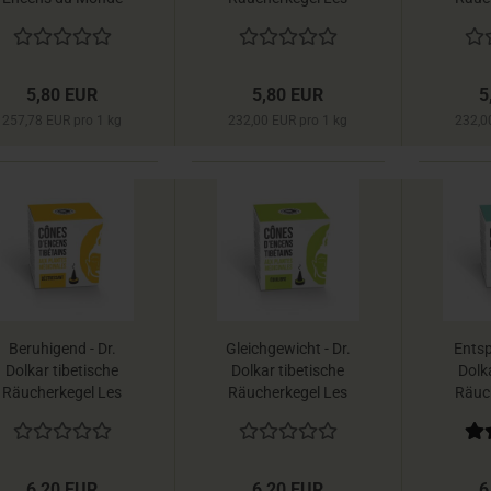
Encens du Monde
Ence
5,80 EUR
5,80 EUR
5
257,78 EUR pro 1 kg
232,00 EUR pro 1 kg
232,0
Beruhigend - Dr.
Gleichgewicht - Dr.
Entsp
Dolkar tibetische
Dolkar tibetische
Dolka
Räucherkegel Les
Räucherkegel Les
Räuc
Encens du Monde
Encens du Monde
Ence
6,20 EUR
6,20 EUR
6