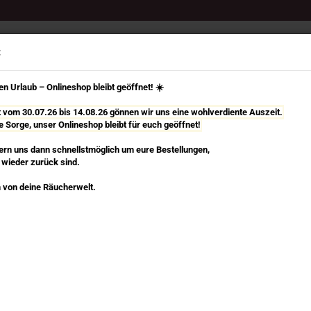
Select Language
Suche...
:
n Urlaub – Onlineshop bleibt geöffnet! ☀️
it vom 30.07.26 bis 14.08.26 gönnen wir uns eine wohlverdiente Auszeit.
e Sorge, unser Onlineshop bleibt für euch geöffnet!
TÄBCHEN
RÄUCHERKEGEL, SPIRALEN & MEHR
RÄUCHERZUBEHÖR
rn uns dann schnellstmöglich um eure Bestellungen,
 wieder zurück sind.
»
»
»
e
Räucherkegel, Spiralen & mehr
Räucherkegel
Les Encens du Mond
 von deine Räucherwelt.
Encens du Monde