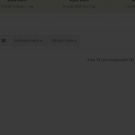
310,00 EUR pro 1 kg
310,00 EUR pro 1 kg
310,0
Sortieren nach
pro Seite
Sortieren nach
100 pro Seite
1
bis
11
(von insgesamt
11
)