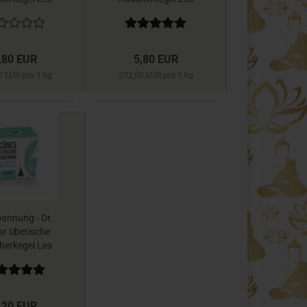
ns du Monde
Encens du Monde
,80 EUR
5,80 EUR
0 EUR pro 1 kg
232,00 EUR pro 1 kg
annung - Dr.
r tibetische
herkegel Les
ns du Monde
,20 EUR