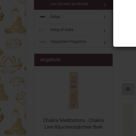
Les Encens du Monde
Satya
Song of India
Vijayshree Fragrance
Angebote
Chakra Meditations - Chakra
Line Räucherstäbchen Berk