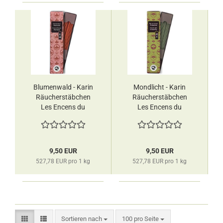
Blumenwald - Karin
Mondlicht - Karin
Räucherstäbchen
Räucherstäbchen
Les Encens du
Les Encens du
Monde
Monde
9,50 EUR
9,50 EUR
527,78 EUR pro 1 kg
527,78 EUR pro 1 kg
Sortieren nach
pro Seite
Sortieren nach
100 pro Seite