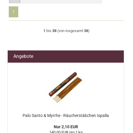
1
1
bis
38
(von insgesamt
38
)
Angebote
Palo Santo & Myrrhe - Räucherstäbchen Ispalla
Nur 2,10 EUR
140,00 EUR pro 1 kg