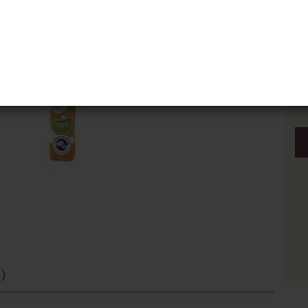
Pa
Pa
)