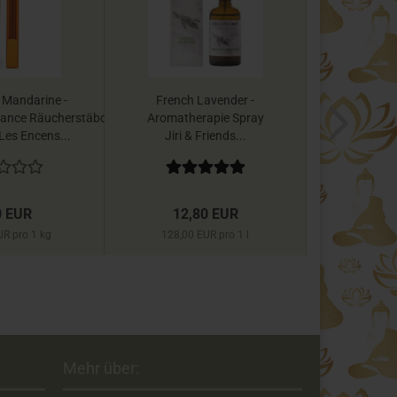
Mandarine -
French Lavender -
Sleep 
ance Räucherstäbchen
Aromatherapie Spray
Raumsp
Les Encens...
Jiri & Friends...
0 EUR
12,80 EUR
4,
UR pro 1 kg
128,00 EUR pro 1 l
49,00 
Mehr über: