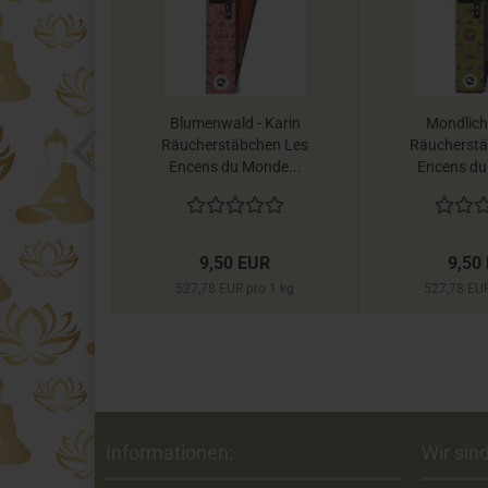
ssen- &
Blumenwald - Karin
Mondlicht
Song of
Räucherstäbchen Les
Räucherstä
a
Encens du Monde...
Encens du
EUR
9,50 EUR
9,50
pro 1 l
527,78 EUR pro 1 kg
527,78 EUR
Informationen:
Wir sind