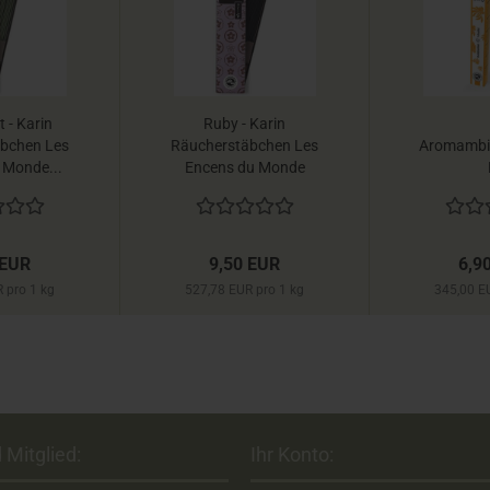
 - Karin
Ruby - Karin
bchen Les
Räucherstäbchen Les
Aromambi
 Monde...
Encens du Monde
 EUR
9,50 EUR
6,9
 pro 1 kg
527,78 EUR pro 1 kg
345,00 E
 Mitglied:
Ihr Konto: