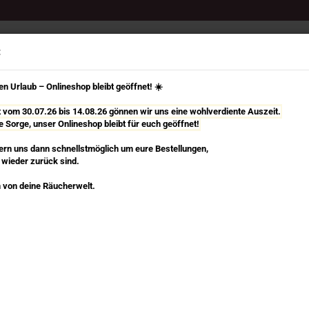
Select Language
Suche...
:
n Urlaub – Onlineshop bleibt geöffnet! ☀️
it vom 30.07.26 bis 14.08.26 gönnen wir uns eine wohlverdiente Auszeit.
e Sorge, unser Onlineshop bleibt für euch geöffnet!
TÄBCHEN
RÄUCHERKEGEL, SPIRALEN & MEHR
RÄUCHERZUBEHÖR
rn uns dann schnellstmöglich um eure Bestellungen,
 wieder zurück sind.
»
»
äbchen
Les Encens du Monde
u Monde
 von deine Räucherwelt.
n dieser Kategorie
Or
Rä
Art
Lie