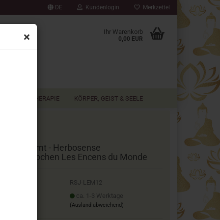
DE
Kundenlogin
Merkzettel
▼
Ihr Warenkorb
0,00 EUR
AROMATHERAPIE
KÖRPER, GEIST & SEELE
ange & Zimt - Herbosense
ucherstäbchen Les Encens du Monde
.Nr.:
RSJ-LEM12
ferzeit:
ca. 1-3 Werktage
(Ausland abweichend)