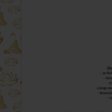
Übe
- Je Ro
- Her
- I
- Länge de
- Brennd
- 1