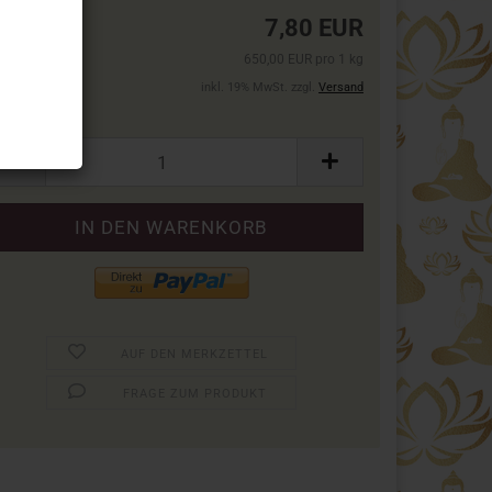
7,80 EUR
650,00 EUR pro 1 kg
inkl. 19% MwSt. zzgl.
Versand
ckung:
ckung
AUF DEN MERKZETTEL
FRAGE ZUM PRODUKT