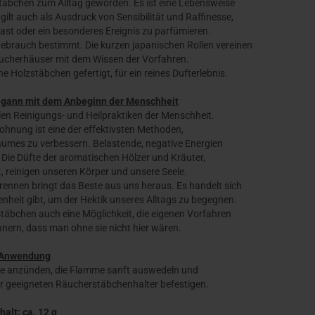
täbchen zum Alltag geworden. Es ist eine Lebensweise
lt auch als Ausdruck von Sensibilität und Raffinesse,
Gast oder ein besonderes Ereignis zu parfümieren.
Gebrauch bestimmt. Die kurzen japanischen Rollen vereinen
äucherhäuser mit dem Wissen der Vorfahren.
olzstäbchen gefertigt, für ein reines Dufterlebnis.
egann mit dem Anbeginn der Menschheit
len Reinigungs- und Heilpraktiken der Menschheit.
nung ist eine der effektivsten Methoden,
aumes zu verbessern. Belastende, negative Energien
 Die Düfte der aromatischen Hölzer und Kräuter,
, reinigen unseren Körper und unsere Seele.
nnen bringt das Beste aus uns heraus. Es handelt sich
heit gibt, um der Hektik unseres Alltags zu begegnen.
täbchen auch eine Möglichkeit, die eigenen Vorfahren
nnern, dass man ohne sie nicht hier wären.
Anwendung
ze anzünden, die Flamme sanft auswedeln und
r geeigneten Räucherstäbchenhalter befestigen.
halt: ca. 12 g