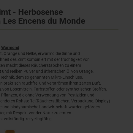
imt - Herbosense
 Les Encens du Monde
Wärmend
, Orange und Nelke, erwärmd die Sinne und
hheit des Zimt kombiniert mit der fruchtigkeit von
ken macht dieses Räucherstäbchen zu einem
 und Nelken Pulver und ätherischen Öl von Orange.
n Technik, dem so genannten Mikro-Einschluss,
praktisch rauchfrei und verströmen ihren zarten Duft.
von Lösemitteln, Farbstoffen oder synthetischen Stoffen.
 Pflanzen, die ohne Verwendung von Pestiziden und
endeten Rohstoffe (Räucherstäbchen, Verpackung, Display)
che und biodynamische Landwirtschaft wurden gefördert,
er, mit Respekt vor der Natur zu ernten.
t vollständig recyclingfähig