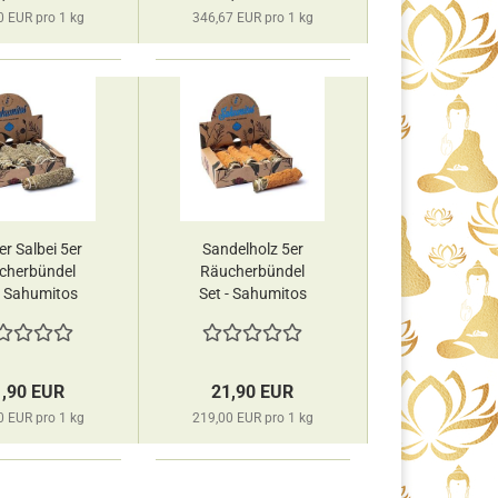
0 EUR pro 1 kg
346,67 EUR pro 1 kg
r Salbei 5er
Sandelholz 5er
cherbündel
Räucherbündel
- Sahumitos
Set - Sahumitos
ge Sagrada
Smudge Sagrada
Madre
Madre
1,90 EUR
21,90 EUR
0 EUR pro 1 kg
219,00 EUR pro 1 kg