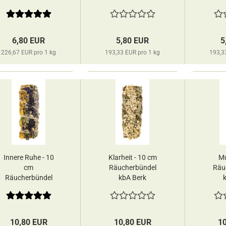
deine Räucherwelt
deine Räucherwelt
deine
6,80 EUR
5,80 EUR
5
226,67 EUR pro 1 kg
193,33 EUR pro 1 kg
193,3
Innere Ruhe - 10
Klarheit - 10 cm
Mu
cm
Räucherbündel
Räu
Räucherbündel
kbA Berk
kbA Berk
10,80 EUR
10,80 EUR
1