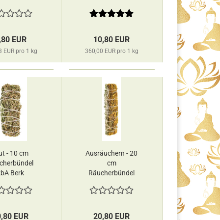
 Räucherwelt
kbA Berk
,80 EUR
10,80 EUR
3 EUR pro 1 kg
360,00 EUR pro 1 kg
t - 10 cm
Ausräuchern - 20
cherbündel
cm
kbA Berk
Räucherbündel
kbA Berk
0,80 EUR
20,80 EUR