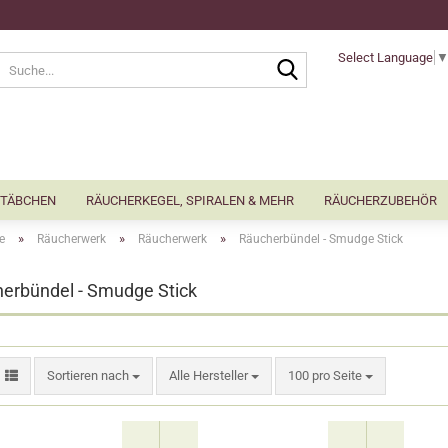
Select Language
Suche...
TÄBCHEN
RÄUCHERKEGEL, SPIRALEN & MEHR
RÄUCHERZUBEHÖR
»
»
»
e
Räucherwerk
Räucherwerk
Räucherbündel - Smudge Stick
erbündel - Smudge Stick
Sortieren nach
pro Seite
Sortieren nach
Alle Hersteller
100 pro Seite