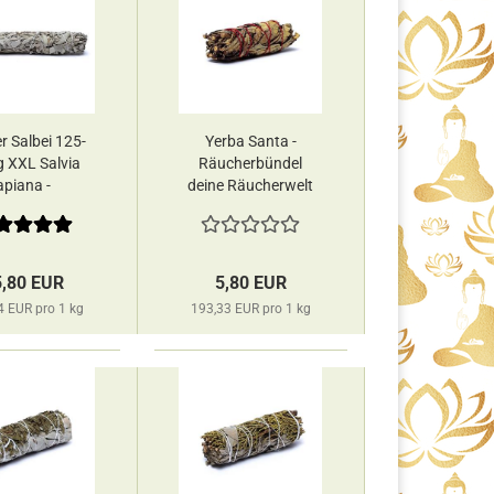
r Salbei 125-
Yerba Santa -
g XXL Salvia
Räucherbündel
apiana -
deine Räucherwelt
cherbündel
 Räucherwelt
5,80 EUR
5,80 EUR
4 EUR pro 1 kg
193,33 EUR pro 1 kg