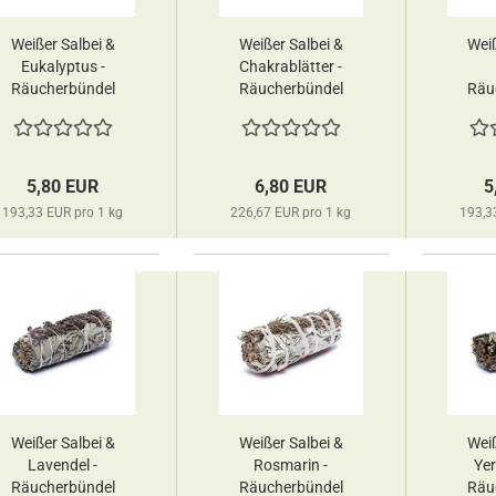
Weißer Salbei &
Weißer Salbei &
Weiß
Eukalyptus -
Chakrablätter -
Räucherbündel
Räucherbündel
Räu
deine Räucherwelt
deine Räucherwelt
deine
5,80 EUR
6,80 EUR
5
193,33 EUR pro 1 kg
226,67 EUR pro 1 kg
193,3
Weißer Salbei &
Weißer Salbei &
Weiß
Lavendel -
Rosmarin -
Yer
Räucherbündel
Räucherbündel
Räu