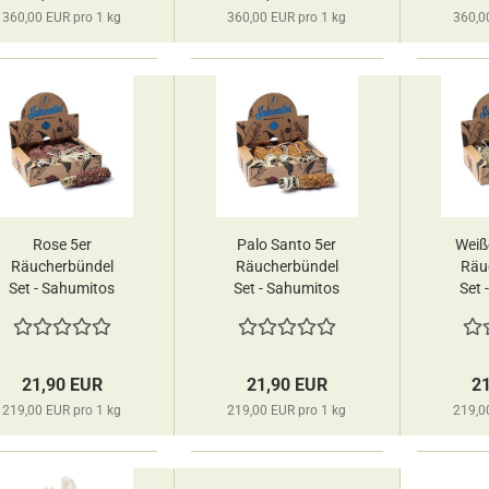
360,00 EUR pro 1 kg
360,00 EUR pro 1 kg
360,0
Rose 5er
Palo Santo 5er
Weiße
Räucherbündel
Räucherbündel
Räu
Set - Sahumitos
Set - Sahumitos
Set 
Smudge Sagrada
Smudge Sagrada
Smud
Madre
Madre
21,90 EUR
21,90 EUR
2
219,00 EUR pro 1 kg
219,00 EUR pro 1 kg
219,0