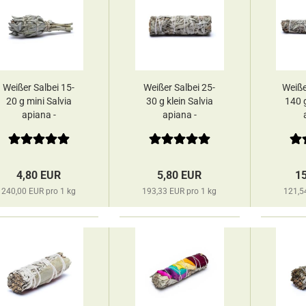
Weißer Salbei 15-
Weißer Salbei 25-
Weiße
20 g mini Salvia
30 g klein Salvia
140 
apiana -
apiana -
Räucherbündel
Räucherbündel
Räu
deine Räucherwelt
deine Räucherwelt
deine
4,80 EUR
5,80 EUR
1
240,00 EUR pro 1 kg
193,33 EUR pro 1 kg
121,5