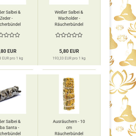
er Salbei &
Weißer Salbei &
Zeder -
Wacholder -
cherbündel
Räucherbündel
 Räucherwelt
deine Räucherwelt
,80 EUR
5,80 EUR
3 EUR pro 1 kg
193,33 EUR pro 1 kg
er Salbei &
Ausräuchern - 10
ba Santa -
cm
cherbündel
Räucherbündel