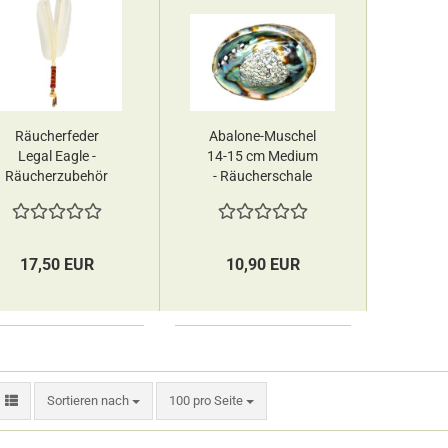
Räucherfeder
Abalone-Muschel
Legal Eagle -
14-15 cm Medium
Räucherzubehör
- Räucherschale
Jiri & Friends
Jiri & Friends
17,50 EUR
10,90 EUR
Sortieren nach
pro Seite
Sortieren nach
100 pro Seite