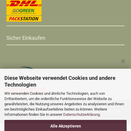
Sicher Einkaufen
Diese Webseite verwendet Cookies und andere
Technologien
Vertrag widerrufen
Wir verwenden Cookies und ähnliche Technologien, auch von
Drittanbietern, um die ordentliche Funktionsweise der Website zu
gewährleisten, die Nutzung unseres Angebotes zu analysieren und Ihnen
Versandkosten
Alle Preise sind inkl. MwSt., zzgl.
ein bestmögliches Einkaufserlebnis bieten zu können. Weitere
Online Shop
Xycons
by Gambio.de © 2025 Gambio Templates bei
Informationen finden Sie in unserer
Datenschutzerklärung
.
Cookie Einstellungen
Alle Akzeptieren