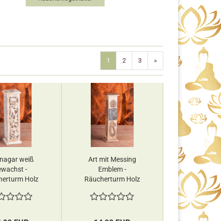
1
2
3
»
inagar weiß
Art mit Messing
ewachst -
Emblem -
erturm Holz
Räucherturm Holz
Berk
Berk