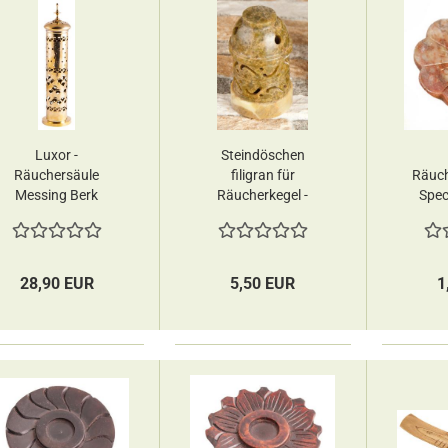
Luxor -
Steindöschen
Räuchersäule
filigran für
Räuch
Messing Berk
Räucherkegel -
Spec
Speckstein - Berk
28,90 EUR
5,50 EUR
1