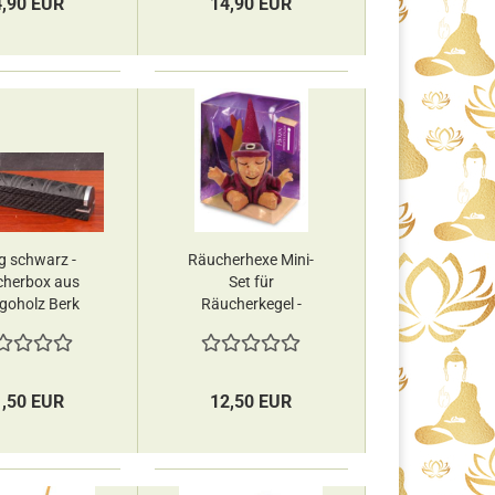
4,90 EUR
14,90 EUR
g schwarz -
Räucherhexe Mini-
herbox aus
Set für
oholz Berk
Räucherkegel -
Berk
1,50 EUR
12,50 EUR