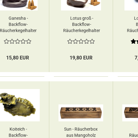
Ganesha -
Lotus groß -
Lo
Backflow-
Backflow-
B
Räucherkegelhalter
Räucherkegelhalter
Räuch
Yogi & Yogini
Yogi & Yogini
Yo
15,80 EUR
19,80 EUR
7
Koiteich -
Sun - Räucherbox
Backflow-
aus Mangoholz
Räuc