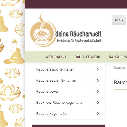
Alle
WEIHRAUCH
RÄUCHERWERK
RÄUCHERS
Startseit
Räucherstäbchenhalter
Räuchersäulen & - türme
Räuch
Räucherboxen
Backflow-Räucherkegelhalter
Räucherkegelhalter