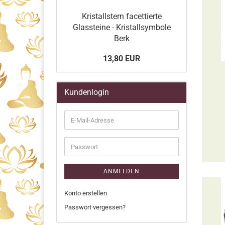
Kristallstern facettierte
Glassteine - Kristallsymbole
Berk
13,80 EUR
Kundenlogin
E-
Mail-
Adresse
Passwort
ANMELDEN
Konto erstellen
Passwort vergessen?