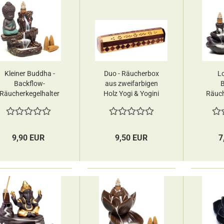
Kleiner Buddha -
Duo - Räucherbox
Lo
Backflow-
aus zweifarbigen
B
Räucherkegelhalter
Holz Yogi & Yogini
Räuch
Yogi & Yogini
Yo
9,90 EUR
9,50 EUR
7