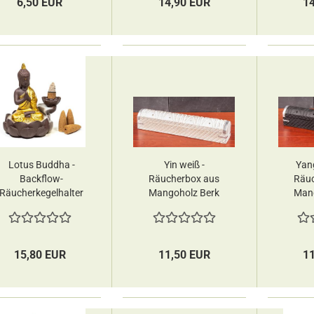
6,50 EUR
14,90 EUR
1
Lotus Buddha -
Yin weiß -
Yan
Backflow-
Räucherbox aus
Räuc
Räucherkegelhalter
Mangoholz Berk
Mang
Yogi & Yogini
15,80 EUR
11,50 EUR
1