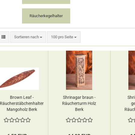
Räucherkegelhalter
Sortieren nach
pro Seite
Sortieren nach
100 pro Seite
Brown Leaf -
Shrinagar braun -
Shr
Räucherstäbchenhalter
Räucherturm Holz
g
Mangoholz Berk
Berk
Räuch