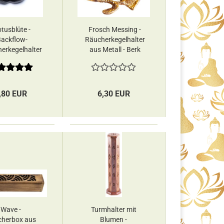
tusblüte -
Frosch Messing -
ackflow-
Räucherkegelhalter
erkegelhalter
aus Metall - Berk
gi & Yogini
,80 EUR
6,30 EUR
Wave -
Turmhalter mit
herbox aus
Blumen -