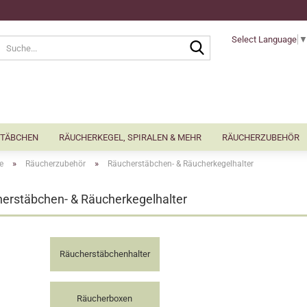
Select Language
Suche...
TÄBCHEN
RÄUCHERKEGEL, SPIRALEN & MEHR
RÄUCHERZUBEHÖR
»
»
e
Räucherzubehör
Räucherstäbchen- & Räucherkegelhalter
erstäbchen- & Räucherkegelhalter
Räucherstäbchenhalter
Räucherboxen