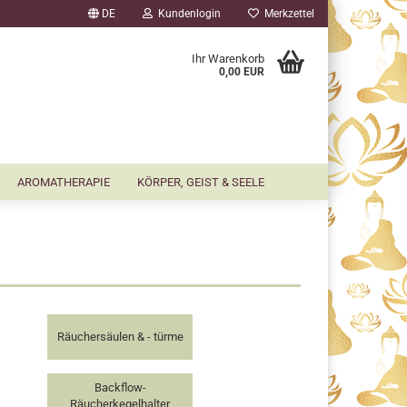
DE
Kundenlogin
Merkzettel
▼
Ihr Warenkorb
0,00 EUR
AROMATHERAPIE
KÖRPER, GEIST & SEELE
Räuchersäulen & - türme
Backflow-
Räucherkegelhalter