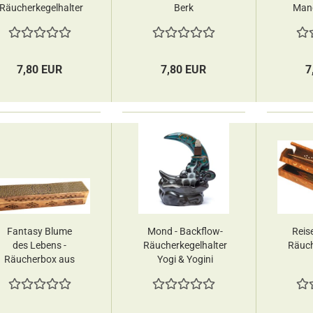
Räucherkegelhalter
Berk
Mang
aus Metall
7,80 EUR
7,80 EUR
7
Fantasy Blume
Mond - Backflow-
Reisek
des Lebens -
Räucherkegelhalter
Räuc
Räucherbox aus
Yogi & Yogini
Mangoholz Berk