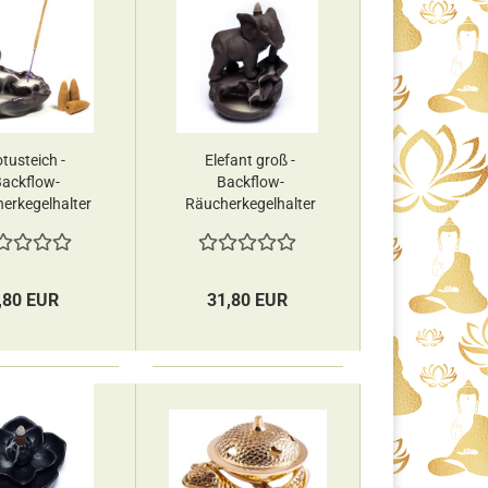
tusteich -
Elefant groß -
ackflow-
Backflow-
erkegelhalter
Räucherkegelhalter
gi & Yogini
Yogi & Yogini
,80 EUR
31,80 EUR