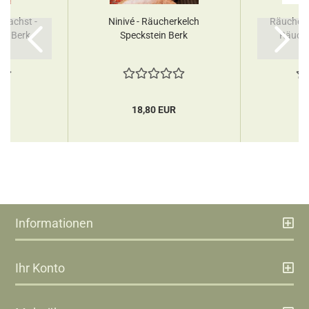
ewachst -
Ninivé - Räucherkelch
Räucherf
lz Berk
Speckstein Berk
Räuche
R
18,80 EUR
Informationen
Ihr Konto