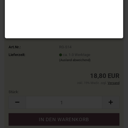
Art.Nr.:
RG-S14
Lieferzeit:
ca. 1-3 Werktage
(Ausland abweichend)
18,80 EUR
inkl. 19% MwSt. zzgl.
Versand
Stück:
Stück