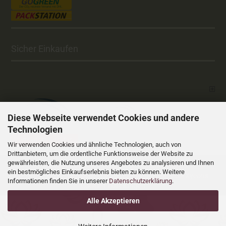
Sicher Einkaufen
Diese Webseite verwendet Cookies und andere
Technologien
Vertrag widerrufen
Wir verwenden Cookies und ähnliche Technologien, auch von
Drittanbietern, um die ordentliche Funktionsweise der Website zu
gewährleisten, die Nutzung unseres Angebotes zu analysieren und Ihnen
Versandkosten
Alle Preise sind inkl. MwSt., zzgl.
ein bestmögliches Einkaufserlebnis bieten zu können. Weitere
Online Shop
Xycons
by Gambio.de © 2025 Gambio Templates bei
Informationen finden Sie in unserer
Datenschutzerklärung
.
Cookie Einstellungen
Alle Akzeptieren