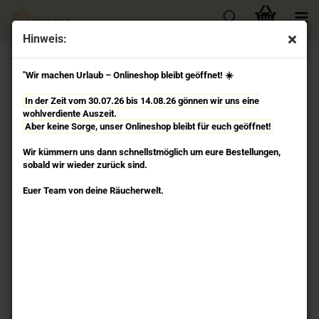
Hinweis:
« Erster
« zurück
weiter »
Letzter »
"Wir machen Urlaub – Onlineshop bleibt geöffnet! ☀️
53
Artikel in dieser Kategorie
In der Zeit vom 30.07.26 bis 14.08.26 gönnen wir uns eine
Ninivé - Räucherkelch Speckstein Berk
wohlverdiente Auszeit.
Aber keine Sorge, unser Onlineshop bleibt für euch geöffnet!
Wir kümmern uns dann schnellstmöglich um eure Bestellungen,
sobald wir wieder zurück sind.
Euer Team von deine Räucherwelt.