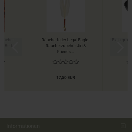
ewachst -
Räucherfeder Legal Eagle -
Elaia groß
lz Berk
Räucherzubehör Jiri &
Friends...
R
17,50 EUR
Informationen