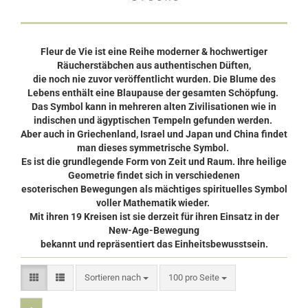
Fleur de Vie ist eine Reihe moderner & hochwertiger
Räucherstäbchen aus authentischen Düften,
die noch nie zuvor veröffentlicht wurden. Die Blume des
Lebens enthält eine Blaupause der gesamten Schöpfung.
Das Symbol kann in mehreren alten Zivilisationen wie in
indischen und ägyptischen Tempeln gefunden werden.
Aber auch in Griechenland, Israel und Japan und China findet
man dieses symmetrische Symbol.
Es ist die grundlegende Form von Zeit und Raum. Ihre heilige
Geometrie findet sich in verschiedenen
esoterischen Bewegungen als mächtiges spirituelles Symbol
voller Mathematik wieder.
Mit ihren 19 Kreisen ist sie derzeit für ihren Einsatz in der
New-Age-Bewegung
bekannt und repräsentiert das Einheitsbewusstsein.
Sortieren nach
pro Seite
Sortieren nach
100 pro Seite