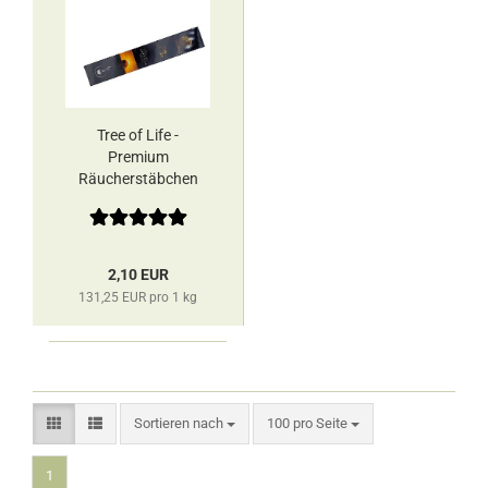
Tree of Life -
Premium
Räucherstäbchen
Fleur de Vie
2,10 EUR
131,25 EUR pro 1 kg
Sortieren nach
pro Seite
Sortieren nach
100 pro Seite
1