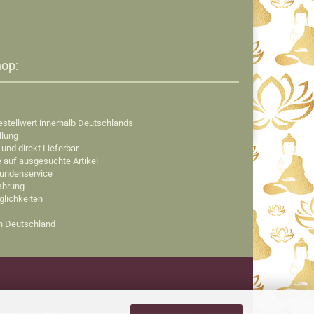
op:​
estellwert innerhalb Deutschlands
llung
 und direkt Lieferbar
e auf ausgesuchte Artikel
Kundenservice
fahrung
glichkeiten
in Deutschland