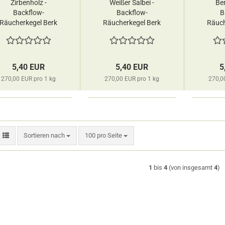
Zirbenholz -
Weißer Salbei -
Be
Backflow-
Backflow-
B
Räucherkegel Berk
Räucherkegel Berk
Räuch
5,40 EUR
5,40 EUR
5
270,00 EUR pro 1 kg
270,00 EUR pro 1 kg
270,0
Sortieren nach
pro Seite
Sortieren nach
100 pro Seite
1
bis
4
(von insgesamt
4
)