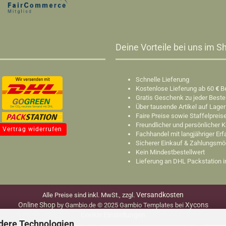
Deine Vorteile bei uns im Sh
Schnelle Lieferung
Kostenlose Lieferung ab 60
€
B
Gratis Geschenk zu jeder Beste
Über tausende Artikel auf Lager
Faire Preise sowie Staffelpreis
Freundlicher und persönlicher 
Vertrag widerrufen
Fachhandel mit langjähriger Er
Sicherer Einkauf & Zahlungsmö
Kein Mindestbestellwert
Lieferung an DHL Packstation 
Versandkosten
Alle Preise sind inkl. MwSt., zzgl.
Online Shop
Xycons
by Gambio.de © 2025 Gambio Templates bei
Cookie Einstellungen
dere Technologien