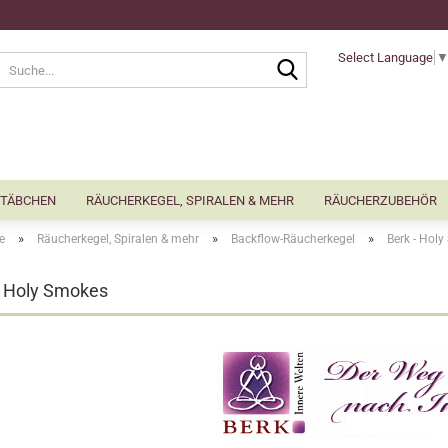
Select Language
Suche...
TÄBCHEN
RÄUCHERKEGEL, SPIRALEN & MEHR
RÄUCHERZUBEHÖR
»
»
»
e
Räucherkegel, Spiralen & mehr
Backflow-Räucherkegel
Berk - Hol
- Holy Smokes