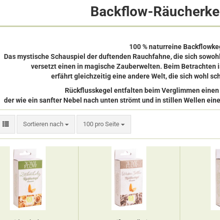
Backflow-Räucherke
100 % naturreine Backflowke
Das mystische Schauspiel der duftenden Rauchfahne, die sich sowohl
versetzt einen in magische Zauberwelten. Beim Betrachten i
erfährt gleichzeitig eine andere Welt, die sich wohl s
Rückflusskegel entfalten beim Verglimmen einen
der wie ein sanfter Nebel nach unten strömt und in stillen Wellen ein
Sortieren nach
pro Seite
Sortieren nach
100 pro Seite