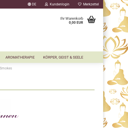
DE
Kundenlogin
Merkzettel
▼
Ihr Warenkorb
0,00 EUR
AROMATHERAPIE
KÖRPER, GEIST & SEELE
y Smokes