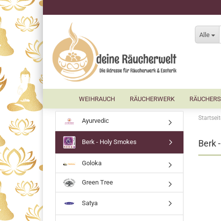
Alle
WEIHRAUCH
RÄUCHERWERK
RÄUCHERS
Startseit
Ayurvedic
Berk - Holy Smokes
Berk 
Goloka
Green Tree
Satya