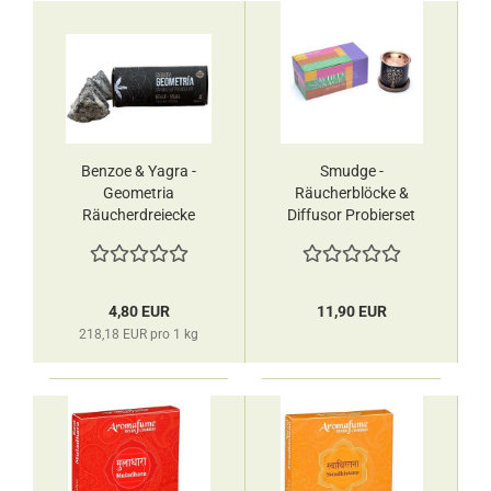
Benzoe & Yagra -
Smudge -
Geometria
Räucherblöcke &
Räucherdreiecke
Diffusor Probierset
Sagrada Madre
Aromafume
4,80 EUR
11,90 EUR
218,18 EUR pro 1 kg