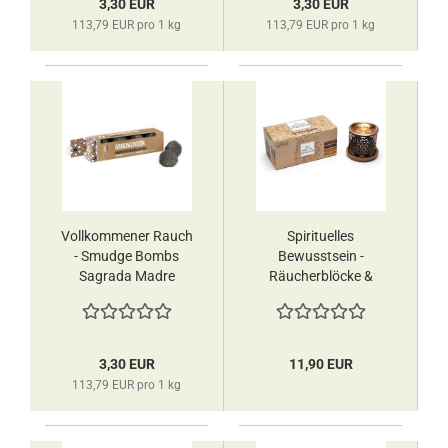
3,30 EUR
3,30 EUR
113,79 EUR pro 1 kg
113,79 EUR pro 1 kg
Vollkommener Rauch
Spirituelles
- Smudge Bombs
Bewusstsein -
Sagrada Madre
Räucherblöcke &
Diffusor Probierset
Aromafume
3,30 EUR
11,90 EUR
113,79 EUR pro 1 kg