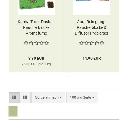
Kapha Three Dosha -
Aura Reinigung -
Räucherblöcke
Räucherblöcke &
Aromafume
Diffusor Probierset
Aromafume
3,80 EUR
11,90 EUR
95,00 EUR pro 1 kg
Sortieren nach
pro Seite
Sortieren nach
100 pro Seite
1