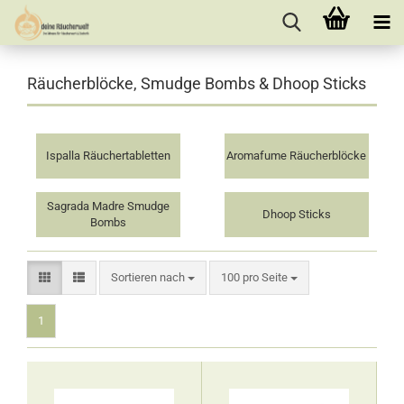
Räucherblöcke, Smudge Bombs & Dhoop Sticks
Ispalla Räuchertabletten
Aromafume Räucherblöcke
Sagrada Madre Smudge
Dhoop Sticks
Bombs
Sortieren nach
pro Seite
Sortieren nach
100 pro Seite
1