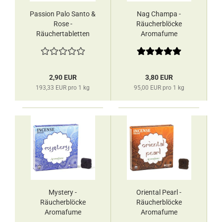
Passion Palo Santo &
Nag Champa -
Rose -
Räucherblöcke
Räuchertabletten
Aromafume
Ispalla
2,90 EUR
3,80 EUR
193,33 EUR pro 1 kg
95,00 EUR pro 1 kg
Mystery -
Oriental Pearl -
Räucherblöcke
Räucherblöcke
Aromafume
Aromafume