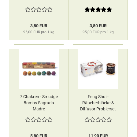
3,80 EUR
3,80 EUR
95,00 EUR pro 1 kg
95,00 EUR pro 1 kg
7 Chakren - Smudge
Feng Shui -
Bombs Sagrada
Räucherblöcke &
Madre
Diffusor Probierset
Aromafume
5,80 EUR
11,90 EUR