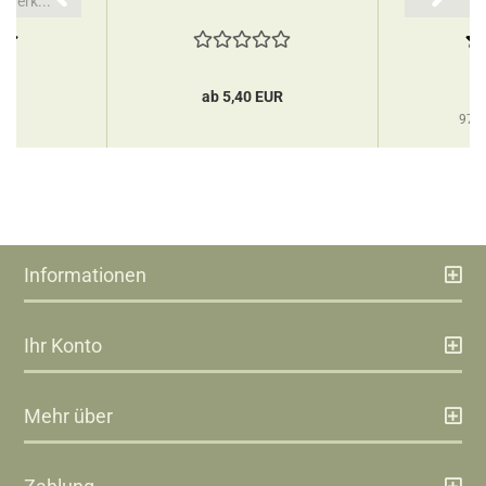
rwerk...
UR
ab 5,40 EUR
97,5
Informationen
Ihr Konto
Mehr über