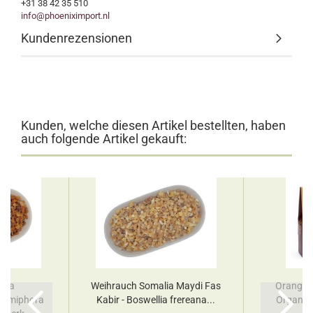
+31 38 42 35 510
info@phoeniximport.nl
Kundenrezensionen
Kunden, welche diesen Artikel bestellten, haben
auch folgende Artikel gekauft:
alia
Weihrauch Somalia Maydi Fas
Orange N
ommiphora
Kabir - Boswellia frereana...
Organic