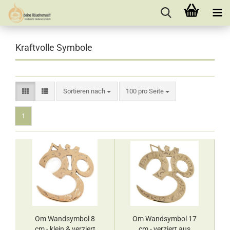
Kraftvolle Symbole
Sortieren nach
pro Seite
Sortieren nach
100 pro Seite
1
Om Wandsymbol 8
Om Wandsymbol 17
cm - klein & verziert
cm - verziert aus