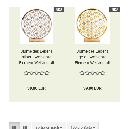
NEU
NEU
Blume des Lebens
Blume des Lebens
silber - Ambiente
gold - Ambiente
Element Weißmetall
Element Weißmetall
Berk
Berk
39,80 EUR
39,80 EUR
Sortieren nach
pro Seite
Sortieren nach
100 pro Seite