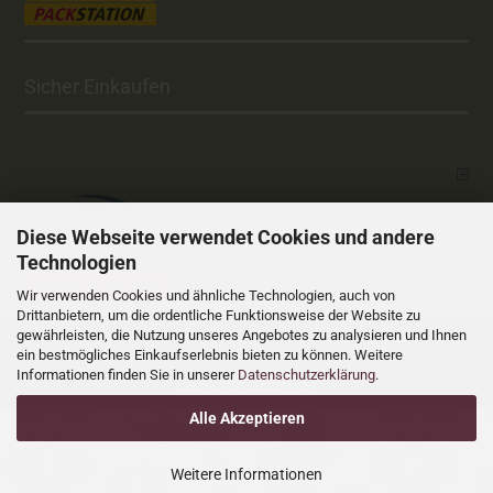
Sicher Einkaufen
Diese Webseite verwendet Cookies und andere
Technologien
Vertrag widerrufen
Wir verwenden Cookies und ähnliche Technologien, auch von
Drittanbietern, um die ordentliche Funktionsweise der Website zu
gewährleisten, die Nutzung unseres Angebotes zu analysieren und Ihnen
Versandkosten
Alle Preise sind inkl. MwSt., zzgl.
ein bestmögliches Einkaufserlebnis bieten zu können. Weitere
Online Shop
Xycons
by Gambio.de © 2025 Gambio Templates bei
Informationen finden Sie in unserer
Datenschutzerklärung
.
Cookie Einstellungen
Alle Akzeptieren
Weitere Informationen