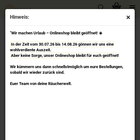
Hinweis:
« Erster
« zurück
weiter »
Letzter »
"Wir machen Urlaub – Onlineshop bleibt geöffnet! ☀️
28
Artikel in dieser Kategorie
In der Zeit vom 30.07.26 bis 14.08.26 gönnen wir uns eine
Blume des Lebens Aufkleber ø 5 cm - 2 Stück auf
wohlverdiente Auszeit.
einem Blatt Berk
Aber keine Sorge, unser Onlineshop bleibt für euch geöffnet!
Wir kümmern uns dann schnellstmöglich um eure Bestellungen,
sobald wir wieder zurück sind.
Euer Team von deine Räucherwelt.