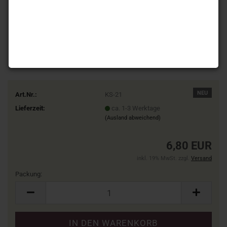
NEU
Art.Nr.:
KS-21
Lieferzeit:
ca. 1-3 Werktage
(Ausland abweichend)
6,80 EUR
inkl. 19% MwSt. zzgl.
Versand
Packung:
Packung