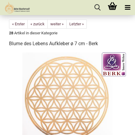
« Erster
« zurück
weiter »
Letzter »
28
Artikel in dieser Kategorie
Blume des Lebens Aufkleber ø 7 cm - Berk