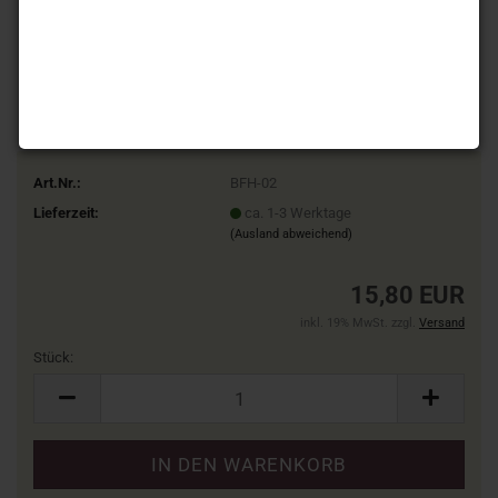
Art.Nr.:
BFH-02
Lieferzeit:
ca. 1-3 Werktage
(Ausland abweichend)
15,80 EUR
inkl. 19% MwSt. zzgl.
Versand
Stück:
Stück