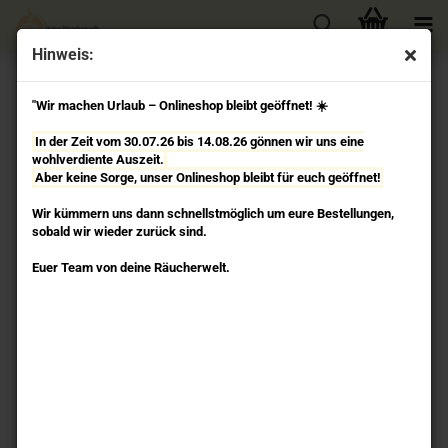
Hinweis:
« Erster
« zurück
weiter »
Letzter »
"Wir machen Urlaub – Onlineshop bleibt geöffnet! ☀️
9
Artikel in dieser Kategorie
In der Zeit vom 30.07.26 bis 14.08.26 gönnen wir uns eine
Ganesha - Backflow-Räucherkegelhalter Yogi & Yogini
wohlverdiente Auszeit.
Aber keine Sorge, unser Onlineshop bleibt für euch geöffnet!
Wir kümmern uns dann schnellstmöglich um eure Bestellungen,
sobald wir wieder zurück sind.
Euer Team von deine Räucherwelt.