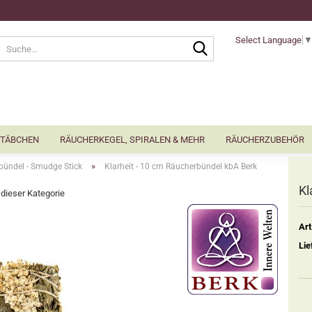
Select Language
Suche...
TÄBCHEN
RÄUCHERKEGEL, SPIRALEN & MEHR
RÄUCHERZUBEHÖR
»
bündel - Smudge Stick
Klarheit - 10 cm Räucherbündel kbA Berk
Kl
n dieser Kategorie
Art
Lie