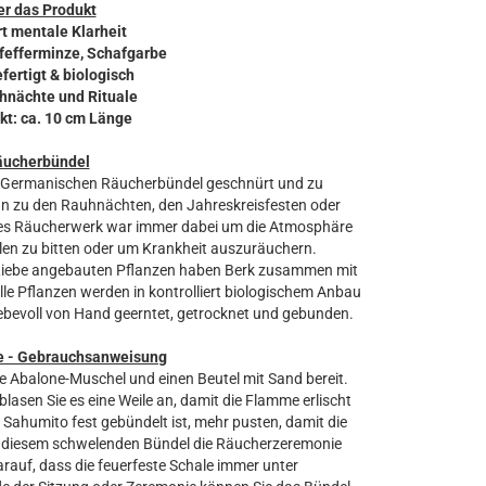
r das Produkt
rt mentale Klarheit
Pfefferminze, Schafgarbe
fertigt & biologisch
uhnächte und Rituale
kt: ca. 10 cm Länge
äucherbündel
im Germanischen Räucherbündel geschnürt und zu
n zu den Rauhnächten, den Jahreskreisfesten oder
hes Räucherwerk war immer dabei um die Atmosphäre
llen zu bitten oder um Krankheit auszuräuchern.
n Liebe angebauten Pflanzen haben Berk zusammen mit
le Pflanzen werden in kontrolliert biologischem Anbau
bevoll von Hand geerntet, getrocknet und gebunden.
e - Gebrauchsanweisung
ine Abalone-Muschel und einen Beutel mit Sand bereit.
asen Sie es eine Weile an, damit die Flamme erlischt
Sahumito fest gebündelt ist, mehr pusten, damit die
it diesem schwelenden Bündel die Räucherzeremonie
arauf, dass die feuerfeste Schale immer unter