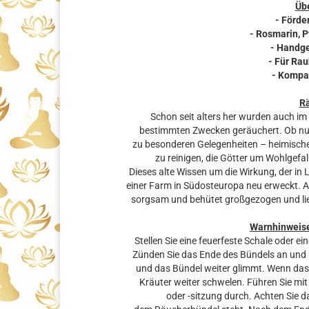
Übe
- Förde
- Rosmarin, 
- Handge
- Für Ra
- Kompa
R
Schon seit alters her wurden auch 
bestimmten Zwecken geräuchert. Ob nu
zu besonderen Gelegenheiten – heimisc
zu reinigen, die Götter um Wohlgefa
Dieses alte Wissen um die Wirkung, der i
einer Farm in Südosteuropa neu erweckt. Al
sorgsam und behütet großgezogen und lie
Warnhinweis
Stellen Sie eine feuerfeste Schale oder e
Zünden Sie das Ende des Bündels an und bl
und das Bündel weiter glimmt. Wenn das 
Kräuter weiter schwelen. Führen Sie m
oder -sitzung durch. Achten Sie d