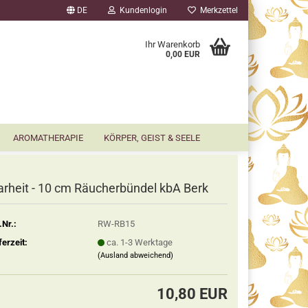
DE
Kundenlogin
Merkzettel
▼
Ihr Warenkorb
0,00 EUR
AROMATHERAPIE
KÖRPER, GEIST & SEELE
arheit - 10 cm Räucherbündel kbA Berk
.Nr.:
RW-RB15
ferzeit:
ca. 1-3 Werktage
(Ausland abweichend)
10,80 EUR