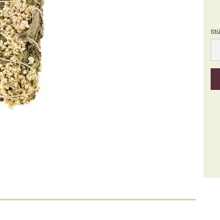
Stü
Stü