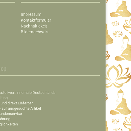
Impressum
Kontaktformular
Nachhaltigkeit
Bildernachweis
op:​
estellwert innerhalb Deutschlands
llung
 und direkt Lieferbar
e auf ausgesuchte Artikel
Kundenservice
fahrung
glichkeiten