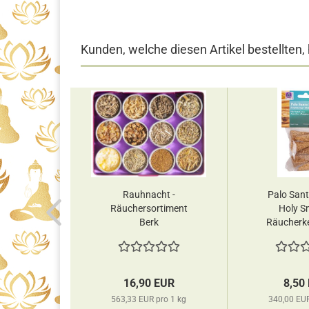
Kunden, welche diesen Artikel bestellten,
Rauhnacht -
Palo Sant
Räuchersortiment
Holy S
Berk
Räucherke
16,90 EUR
8,50
563,33 EUR pro 1 kg
340,00 EUR