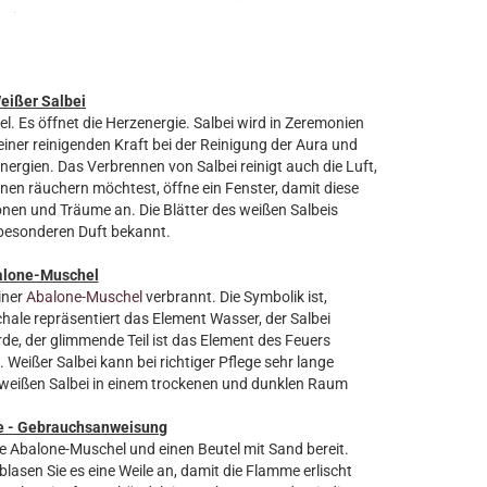
eißer Salbei
el. Es öffnet die Herzenergie. Salbei wird in Zeremonien
ner reinigenden Kraft bei der Reinigung der Aura und
ergien. Das Verbrennen von Salbei reinigt auch die Luft,
en räuchern möchtest, öffne ein Fenster, damit diese
ionen und Träume an. Die Blätter des weißen Salbeis
 besonderen Duft bekannt.
alone-Muschel
iner
Abalone-Muschel
verbrannt. Die Symbolik ist,
Schale repräsentiert das Element Wasser, der Salbei
rde, der glimmende Teil ist das Element des Feuers
 Weißer Salbei kann bei richtiger Pflege sehr lange
weißen Salbei in einem trockenen und dunklen Raum
e - Gebrauchsanweisung
ine Abalone-Muschel und einen Beutel mit Sand bereit.
asen Sie es eine Weile an, damit die Flamme erlischt