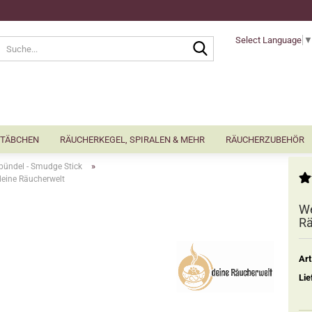
Select Language
Suche...
TÄBCHEN
RÄUCHERKEGEL, SPIRALEN & MEHR
RÄUCHERZUBEHÖR
»
bündel - Smudge Stick
deine Räucherwelt
We
Rä
Art
Lie