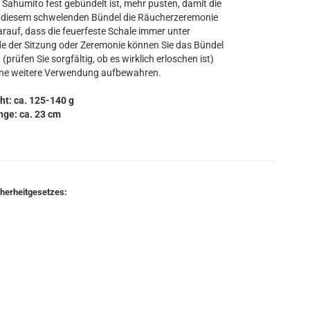
Sahumito fest gebündelt ist, mehr pusten, damit die
it diesem schwelenden Bündel die Räucherzeremonie
arauf, dass die feuerfeste Schale immer unter
 der Sitzung oder Zeremonie können Sie das Bündel
(prüfen Sie sorgfältig, ob es wirklich erloschen ist)
eine weitere Verwendung aufbewahren.
ht: ca. 125-140 g
nge: ca. 23 cm
cherheitgesetzes: