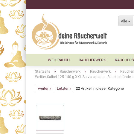
Alle
WEIHRAUCH
RÄUCHERWERK
RÄUCHERS
»
»
»
Startseite
Räucherwerk
Räucherwerk
Räucher
Weißer Salbei 125-140 g XXL Salvia apiana - Räucherbündel 
weiter »
Letzter »
22
Artikel in dieser Kategorie