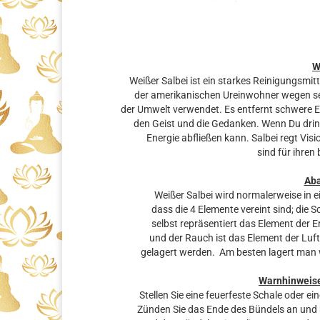
W
Weißer Salbei ist ein starkes Reinigungsmitt
der amerikanischen Ureinwohner wegen sei
der Umwelt verwendet. Es entfernt schwere En
den Geist und die Gedanken. Wenn Du drinn
Energie abfließen kann. Salbei regt Vis
sind für ihren
Ab
Weißer Salbei wird normalerweise in e
dass die 4 Elemente vereint sind; die 
selbst repräsentiert das Element der E
und der Rauch ist das Element der Luft.
gelagert werden. Am besten lagert man 
Warnhinweis
Stellen Sie eine feuerfeste Schale oder e
Zünden Sie das Ende des Bündels an und bl