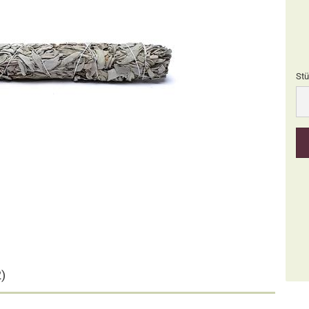
Stü
Stü
)