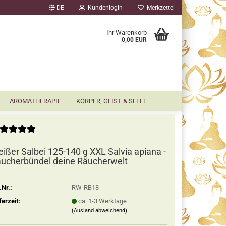
DE
Kundenlogin
Merkzettel
▼
Ihr Warenkorb
0,00 EUR
AROMATHERAPIE
KÖRPER, GEIST & SEELE
ißer Salbei 125-140 g XXL Salvia apiana -
ucherbündel deine Räucherwelt
.Nr.:
RW-RB18
ferzeit:
ca. 1-3 Werktage
(Ausland abweichend)