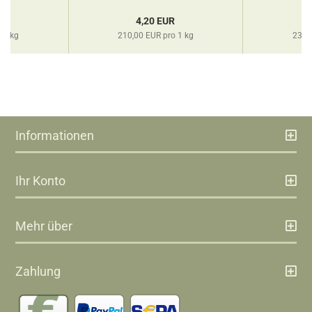
R
4,20 EUR
 1 kg
210,00 EUR pro 1 kg
236,
Informationen
Ihr Konto
Mehr über
Zahlung