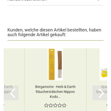
Kunden, welche diesen Artikel bestellten, haben
auch folgende Artikel gekauft:
b & Earth
Bergamotte - Herb & Earth
Sparkl
n Nippon
Räucherstäbchen Nippon
Scentsua
Kodo...