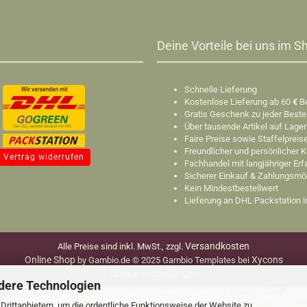
Deine Vorteile bei uns im Sh
Schnelle Lieferung
Kostenlose Lieferung ab 60
€
B
Gratis Geschenk zu jeder Beste
Über tausende Artikel auf Lager
Faire Preise sowie Staffelpreis
Freundlicher und persönlicher 
Vertrag widerrufen
Fachhandel mit langjähriger Er
Sicherer Einkauf & Zahlungsmö
Kein Mindestbestellwert
Lieferung an DHL Packstation 
Versandkosten
Alle Preise sind inkl. MwSt., zzgl.
Online Shop
Xycons
by Gambio.de © 2025 Gambio Templates bei
Cookie Einstellungen
dere Technologien
rittanbietern, um die ordentliche Funktionsweise der Website zu