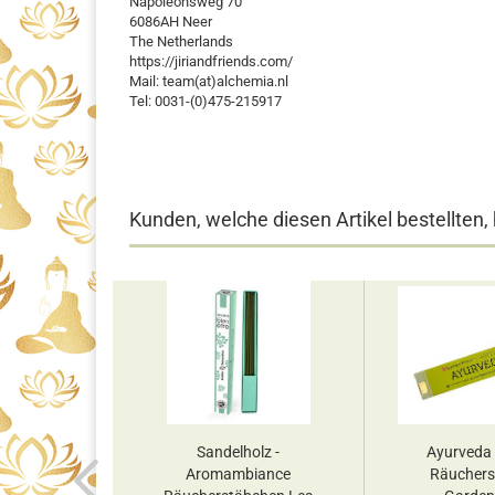
Napoleonsweg 70
6086AH Neer
The Netherlands
https://jiriandfriends.com/
Mail: team(at)alchemia.nl
Tel: 0031-(0)475-215917
Kunden, welche diesen Artikel bestellten,
uzumi No
Sandelholz -
Ayurveda 
chblüten,
Aromambiance
Räuchers