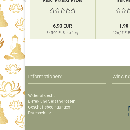
lz...
Räucherstäbchen Les
Garden
Encens...
EUR
6,90 EUR
1,90
pro 1 kg
345,00 EUR pro 1 kg
126,67 EUR
Informationen:
Wir sind
Widerrufsrecht
Liefer- und Versandkosten
Geschäftsbedingungen
Datenschutz