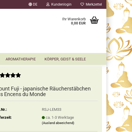
DE
Kundenlogin
Merkzettel
▼
Ihr Warenkorb
0,00 EUR
AROMATHERAPIE
KÖRPER, GEIST & SEELE
unt Fuji - japanische Räucherstäbchen
s Encens du Monde
.Nr.:
RSJ-LEM33
ferzeit:
ca. 1-3 Werktage
(Ausland abweichend)