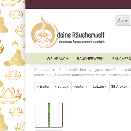
Alle
WEIHRAUCH
RÄUCHERWERK
RÄUCHERS
»
»
Startseite
Räucherstäbchen
japanische Räucherst
Mount Fuji - japanische Räucherstäbchen Les Encens du Mo
« Erster
« zurück
weiter »
Letzter »
38
Artikel i