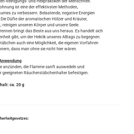
len Reinigungs- und Heilpraktiken der Menschheit.
nung ist eine der effektivsten Methoden,
aumes zu verbessern. Belastende, negative Energien
 Die Düfte der aromatischen Hölzer und Kräuter,
, reinigen unseren Körper und unsere Seele.
nnen bringt das Beste aus uns heraus. Es handelt sich
heit gibt, um der Hektik unseres Alltags zu begegnen.
täbchen auch eine Möglichkeit, die eigenen Vorfahren
nnern, dass man ohne sie nicht hier wären.
Anwendung
ze anzünden, die Flamme sanft auswedeln und
r geeigneten Räucherstäbchenhalter befestigen.
halt: ca. 20 g
cherheitgesetzes: