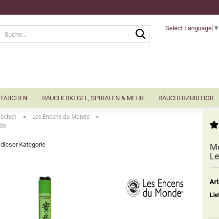
Select Language
Suche...
TÄBCHEN
RÄUCHERKEGEL, SPIRALEN & MEHR
RÄUCHERZUBEHÖR
»
»
äbchen
Les Encens du Monde
nde
n dieser Kategorie
Mo
Le
Art
Lie