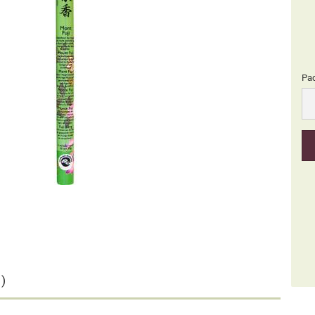
Pa
Pa
)