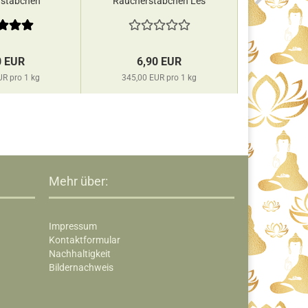
stäbchen
Räucherstäbchen Les
Räuch
shree...
Encens du...
0 EUR
6,90 EUR
4,
UR pro 1 kg
345,00 EUR pro 1 kg
272,22 
Mehr über:
Impressum
Kontaktformular
Nachhaltigkeit
Bildernachweis