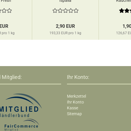
 Fresh
Ispalla
Räucher
Vijay
 EUR
2,90 EUR
1,9
 pro 1 kg
193,33 EUR pro 1 kg
126,67 E
 Mitglied:
Ihr Konto:
Merkzettel
Ihr Konto
Kasse
Sitemap