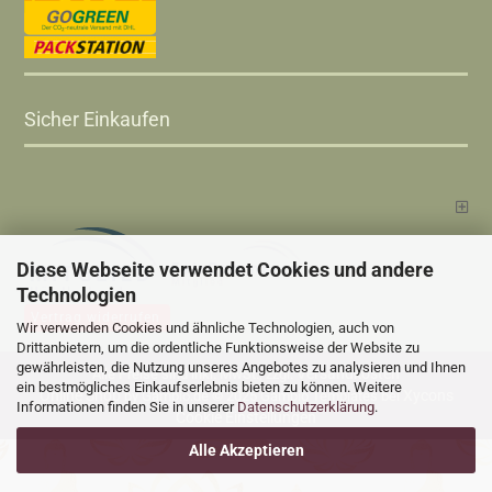
Sicher Einkaufen
Diese Webseite verwendet Cookies und andere
Technologien
Vertrag widerrufen
Wir verwenden Cookies und ähnliche Technologien, auch von
Drittanbietern, um die ordentliche Funktionsweise der Website zu
gewährleisten, die Nutzung unseres Angebotes zu analysieren und Ihnen
Versandkosten
Alle Preise sind inkl. MwSt., zzgl.
ein bestmögliches Einkaufserlebnis bieten zu können. Weitere
Online Shop
Xycons
by Gambio.de © 2025 Gambio Templates bei
Informationen finden Sie in unserer
Datenschutzerklärung
.
Cookie Einstellungen
Alle Akzeptieren