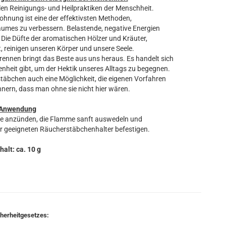
len Reinigungs- und Heilpraktiken der Menschheit.
nung ist eine der effektivsten Methoden,
aumes zu verbessern. Belastende, negative Energien
 Die Düfte der aromatischen Hölzer und Kräuter,
, reinigen unseren Körper und unsere Seele.
nnen bringt das Beste aus uns heraus. Es handelt sich
heit gibt, um der Hektik unseres Alltags zu begegnen.
täbchen auch eine Möglichkeit, die eigenen Vorfahren
nnern, dass man ohne sie nicht hier wären.
Anwendung
ze anzünden, die Flamme sanft auswedeln und
r geeigneten Räucherstäbchenhalter befestigen.
halt: ca. 10 g
cherheitgesetzes: