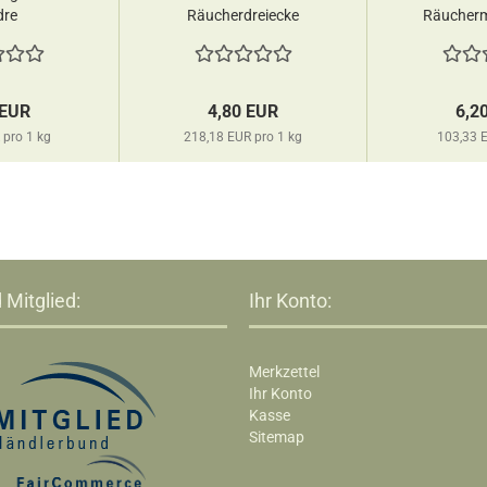
re
Räucherdreiecke
Räucherm
Sagrada Madre...
 EUR
4,80 EUR
6,2
 pro 1 kg
218,18 EUR pro 1 kg
103,33 E
 Mitglied:
Ihr Konto:
Merkzettel
Ihr Konto
Kasse
Sitemap