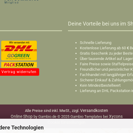
Deine Vorteile bei uns im Sh
Schnelle Lieferung
Kostenlose Lieferung ab 60
€
B
Gratis Geschenk zu jeder Beste
Über tausende Artikel auf Lager
Faire Preise sowie Staffelpreis
Freundlicher und persönlicher 
Vertrag widerrufen
Fachhandel mit langjähriger Er
Sicherer Einkauf & Zahlungsmö
Kein Mindestbestellwert
Lieferung an DHL Packstation 
Versandkosten
Alle Preise sind inkl. MwSt., zzgl.
Online Shop
Xycons
by Gambio.de © 2025 Gambio Templates bei
Cookie Einstellungen
dere Technologien