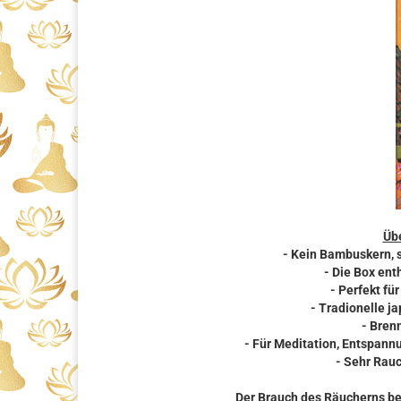
Übe
- Kein Bambuskern, 
- Die Box en
- Perfekt fü
- Tradionelle 
- Bren
- Für Meditation, Entspann
- Sehr Rau
Der Brauch des Räucherns b