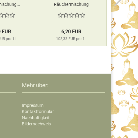
ischung...
Räuchermischung
Räuch
Berk...
Ke
0 EUR
6,20 EUR
8,
UR pro 1 l
103,33 EUR pro 1 l
635,71 
Mehr über:
Impressum
Kontaktformular
Nachhaltigkeit
Bildernachweis