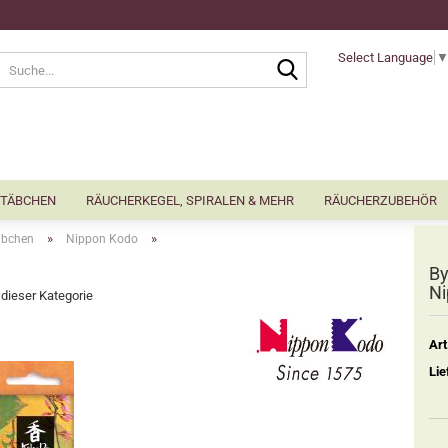
Select Language
Suche...
TÄBCHEN
RÄUCHERKEGEL, SPIRALEN & MEHR
RÄUCHERZUBEHÖR
»
»
äbchen
Nippon Kodo
By
Ni
n dieser Kategorie
Art
Lie