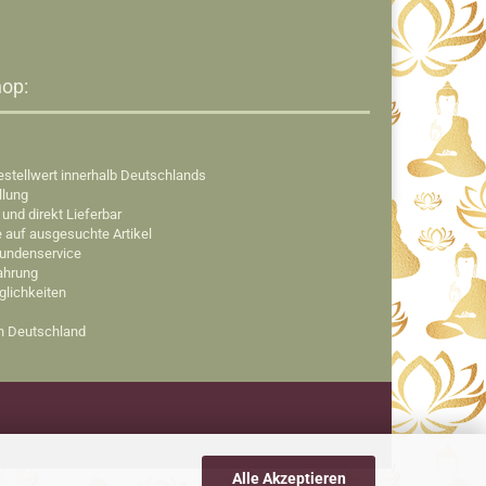
op:​
estellwert innerhalb Deutschlands
llung
 und direkt Lieferbar
e auf ausgesuchte Artikel
Kundenservice
fahrung
glichkeiten
in Deutschland
Alle Akzeptieren