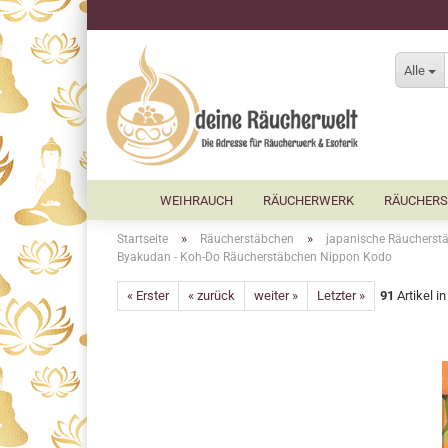
Alle
WEIHRAUCH
RÄUCHERWERK
RÄUCHERS
»
»
Startseite
Räucherstäbchen
japanische Räucherst
Byakudan - Koh-Do Räucherstäbchen Nippon Kodo
« Erster
« zurück
weiter »
Letzter »
91
Artikel i