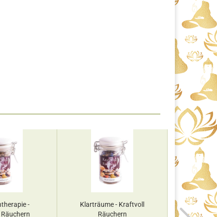
therapie -
Klarträume - Kraftvoll
SEIKON S
l Räuchern
Räuchern
jap