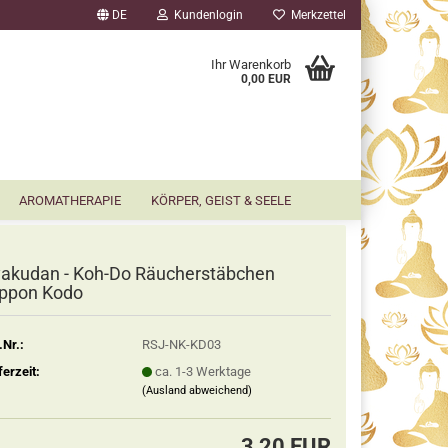
DE
Kundenlogin
Merkzettel
▼
Ihr Warenkorb
0,00 EUR
AROMATHERAPIE
KÖRPER, GEIST & SEELE
akudan - Koh-Do Räucherstäbchen
ppon Kodo
.Nr.:
RSJ-NK-KD03
ferzeit:
ca. 1-3 Werktage
(Ausland abweichend)
3,20 EUR