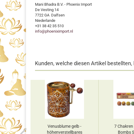
Mani Bhadra B.V. - Phoenix Import
De Vesting 14
7722 GA Dalfsen
Niederlande
+31 38 42 35 510
info@phoeniximport.nl
Kunden, welche diesen Artikel bestellten,
- Morning
Venusblume gelb -
7 Chakren
r
höhenverstellbares
Bombs S