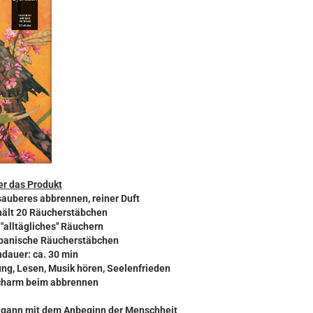
r das Produkt
sauberes abbrennen, reiner Duft
thält 20 Räucherstäbchen
r "alltägliches" Räuchern
japanische Räucherstäbchen
ndauer: ca. 30 min
ung, Lesen, Musik hören, Seelenfrieden
charm beim abbrennen
egann mit dem Anbeginn der Menschheit