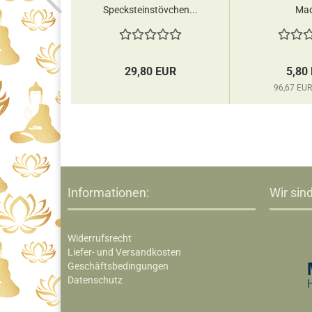
äbchen
Specksteinstövchen...
Mad
odo...
EUR
29,80 EUR
5,80
pro 1 kg
96,67 EUR
Informationen:
Wir sind
Widerrufsrecht
Liefer- und Versandkosten
Geschäftsbedingungen
Datenschutz