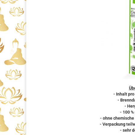
Übe
- Inhalt pr
- Brennd
- Her
- 100 %
- ohne chemische 
- Verpackung teil
- sehr d