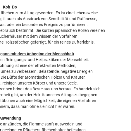
Koh-Do
täbchen zum Alltag geworden. Es ist eine Lebensweise
lt auch als Ausdruck von Sensibilität und Raffinesse,
Gast oder ein besonderes Ereignis zu parfümieren.
Gebrauch bestimmt. Die kurzen japanischen Rollen vereinen
äucherhäuser mit dem Wissen der Vorfahren.
olzstäbchen gefertigt, für ein reines Dufterlebnis.
egann mit dem Anbeginn der Menschheit
len Reinigungs- und Heilpraktiken der Menschheit.
nung ist eine der effektivsten Methoden,
aumes zu verbessern. Belastende, negative Energien
 Die Düfte der aromatischen Hölzer und Kräuter,
, reinigen unseren Körper und unsere Seele.
nnen bringt das Beste aus uns heraus. Es handelt sich
heit gibt, um der Hektik unseres Alltags zu begegnen.
täbchen auch eine Möglichkeit, die eigenen Vorfahren
nnern, dass man ohne sie nicht hier wären.
Anwendung
ze anzünden, die Flamme sanft auswedeln und
r geeigneten Räucherstäbchenhalter befestigen.