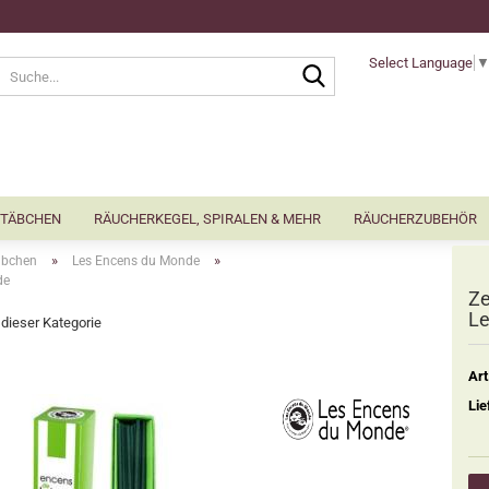
Select Language
Suche...
TÄBCHEN
RÄUCHERKEGEL, SPIRALEN & MEHR
RÄUCHERZUBEHÖR
»
»
äbchen
Les Encens du Monde
de
Ze
Le
n dieser Kategorie
Art
Lie