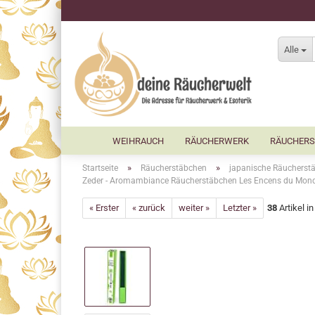
Alle
WEIHRAUCH
RÄUCHERWERK
RÄUCHERS
»
»
Startseite
Räucherstäbchen
japanische Räucherst
Zeder - Aromambiance Räucherstäbchen Les Encens du Mon
« Erster
« zurück
weiter »
Letzter »
38
Artikel i