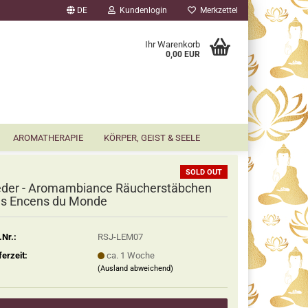
DE
Kundenlogin
Merkzettel
▼
Ihr Warenkorb
0,00 EUR
AROMATHERAPIE
KÖRPER, GEIST & SEELE
SOLD OUT
der - Aromambiance Räucherstäbchen
s Encens du Monde
.Nr.:
RSJ-LEM07
ferzeit:
ca. 1 Woche
(Ausland abweichend)