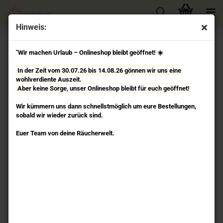
Hinweis:
« Erster
« zurück
weiter »
Letzter »
"Wir machen Urlaub – Onlineshop bleibt geöffnet! ☀️
106
Artikel in dieser Kategorie
In der Zeit vom 30.07.26 bis 14.08.26 gönnen wir uns eine
Chakra Meditations - Chakra Line Räucherstäbchen
wohlverdiente Auszeit.
Berk
Aber keine Sorge, unser Onlineshop bleibt für euch geöffnet!
Wir kümmern uns dann schnellstmöglich um eure Bestellungen,
sobald wir wieder zurück sind.
Euer Team von deine Räucherwelt.