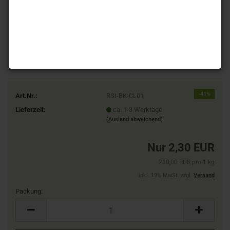
-41%
Art.Nr.:
RSI-BK-CL01
Lieferzeit:
ca. 1-3 Werktage
(Ausland abweichend)
Nur 2,30 EUR
230,00 EUR pro 1 kg
inkl. 19% MwSt. zzgl.
Versand
Packung:
Packung