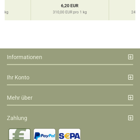
R
6,20 EUR
 1 kg
310,00 EUR pro 1 kg
240,
Informationen
Ihr Konto
Mehr über
Zahlung