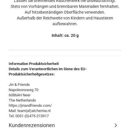
Lassen Sie brennendes Räucherwerk nie unbeaufsichtigt.
Stets von Vorhängen und brennbaren Materialien fernhalten.
Auf hitzebeständigen Oberfläche verwenden.
Außerhalb der Reichweite von Kindern und Haustieren
aufbewahren.
Inhalt: ca. 20 g
Information Produktsicherheit
Details zum Verantwortlichen im Sinne des EU-
Produktsicherheitgesetzes:
Jiri & Friends
Napoleonsweg 70
6086AH Neer
The Netherlands
https://jiriandfriends.com/
Mail: team(at)alchemia.nl
Tel: 0031-(0)475-215917
Kundenrezensionen