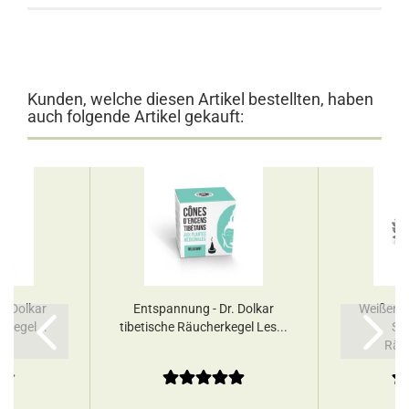
Kunden, welche diesen Artikel bestellten, haben
auch folgende Artikel gekauft:
r. Dolkar
Entspannung - Dr. Dolkar
Weißer S
rkegel...
tibetische Räucherkegel Les...
Sal
Räuc