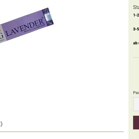
St
1-
3-
ab
Pa
Pa
)