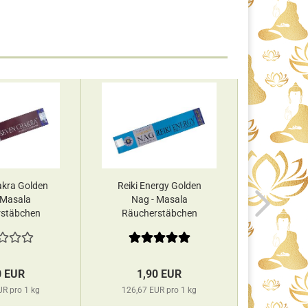
akra Golden
Reiki Energy Golden
Sandel
 Masala
Nag - Masala
Nag 
stäbchen
Räucherstäbchen
Räuch
shree...
Vijayshree...
Vija
0 EUR
1,90 EUR
1,
UR pro 1 kg
126,67 EUR pro 1 kg
126,67 