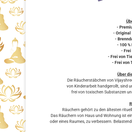
Übe
- Premi
- Original
- Brennda
- 100 %
- Frei
- Frei von T
- Frei von
Über di
Die Räucherstäbchen von Vijayshre
von Kinderarbeit handgerollt, sind 
frei von toxischen Substanzen un
R
Räuchern gehört zu den ältesten rituel
Das Räuchern von Haus und Wohnung ist eine
oder eines Raumes, zu verbessern. Belastende