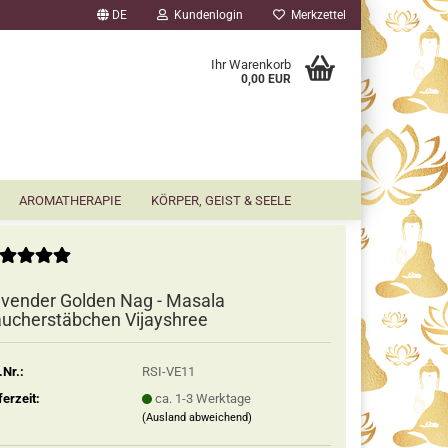
DE
Kundenlogin
Merkzettel
▼
Ihr Warenkorb
0,00 EUR
AROMATHERAPIE
KÖRPER, GEIST & SEELE
vender Golden Nag - Masala
ucherstäbchen Vijayshree
.Nr.:
RSI-VE11
ferzeit:
ca. 1-3 Werktage
(Ausland abweichend)