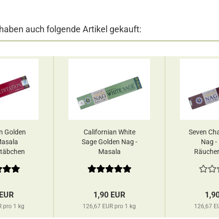
 haben auch folgende Artikel gekauft:
n Golden
Californian White
Seven Ch
Masala
Sage Golden Nag -
Nag -
täbchen
Masala
Räucher
ree...
Räucherstäbchen...
Vijay
 EUR
1,90 EUR
1,9
 pro 1 kg
126,67 EUR pro 1 kg
126,67 E