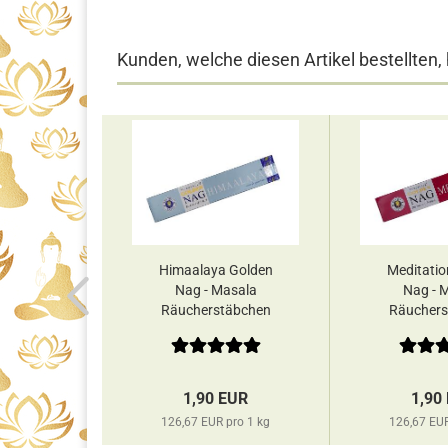
Kunden, welche diesen Artikel bestellten,
n Golden
Himaalaya Golden
Meditatio
asala
Nag - Masala
Nag - 
äbchen
Räucherstäbchen
Räuchers
ee...
Vijayshree...
Vijaysh
EUR
1,90 EUR
1,90
pro 1 kg
126,67 EUR pro 1 kg
126,67 EUR