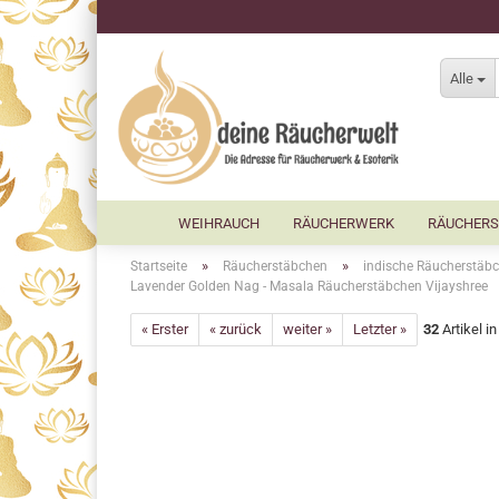
Alle
WEIHRAUCH
RÄUCHERWERK
RÄUCHERS
»
»
Startseite
Räucherstäbchen
indische Räucherstäbc
Lavender Golden Nag - Masala Räucherstäbchen Vijayshree
« Erster
« zurück
weiter »
Letzter »
32
Artikel i