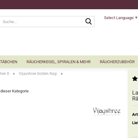
Select Language
Suche...
TÄBCHEN
RÄUCHERKEGEL, SPIRALEN & MEHR
RÄUCHERZUBEHÖR
»
»
hen Ⅱ
Vijayshree Golden Nag
n dieser Kategorie
La
Rä
Art
Lie