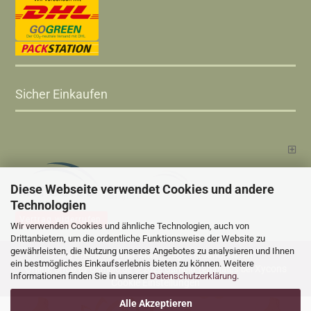
Sicher Einkaufen
Diese Webseite verwendet Cookies und andere
Technologien
Vertrag widerrufen
Wir verwenden Cookies und ähnliche Technologien, auch von
Drittanbietern, um die ordentliche Funktionsweise der Website zu
gewährleisten, die Nutzung unseres Angebotes zu analysieren und Ihnen
Versandkosten
Alle Preise sind inkl. MwSt., zzgl.
ein bestmögliches Einkaufserlebnis bieten zu können. Weitere
Online Shop
Xycons
by Gambio.de © 2025 Gambio Templates bei
Informationen finden Sie in unserer
Datenschutzerklärung
.
Cookie Einstellungen
Alle Akzeptieren