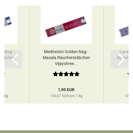
n Nag -
Meditation Golden Nag -
Lavend
stäbchen
Masala Räucherstäbchen
Masala 
..
Vijayshree...
Vi
R
1,90 EUR
 1 kg
126,67 EUR pro 1 kg
126,