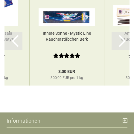
Masala
Innere Sonne - Mystic Line
Ambr
n Satya
Räucherstäbchen Berk
Räuche
R
3,00 EUR
 1 kg
300,00 EUR pro 1 kg
300,
Informationen