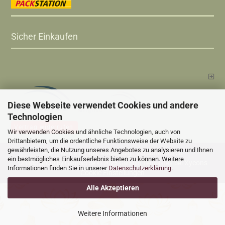
Sicher Einkaufen
Diese Webseite verwendet Cookies und andere
Technologien
Vertrag widerrufen
Wir verwenden Cookies und ähnliche Technologien, auch von
Drittanbietern, um die ordentliche Funktionsweise der Website zu
gewährleisten, die Nutzung unseres Angebotes zu analysieren und Ihnen
Versandkosten
Alle Preise sind inkl. MwSt., zzgl.
ein bestmögliches Einkaufserlebnis bieten zu können. Weitere
Online Shop
Xycons
by Gambio.de © 2025 Gambio Templates bei
Informationen finden Sie in unserer
Datenschutzerklärung
.
Cookie Einstellungen
Alle Akzeptieren
Weitere Informationen