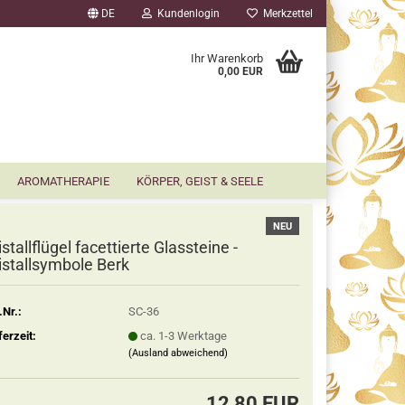
DE
Kundenlogin
Merkzettel
▼
Ihr Warenkorb
0,00 EUR
AROMATHERAPIE
KÖRPER, GEIST & SEELE
NEU
istallflügel facettierte Glassteine -
istallsymbole Berk
.Nr.:
SC-36
ferzeit:
ca. 1-3 Werktage
(Ausland abweichend)
12,80 EUR