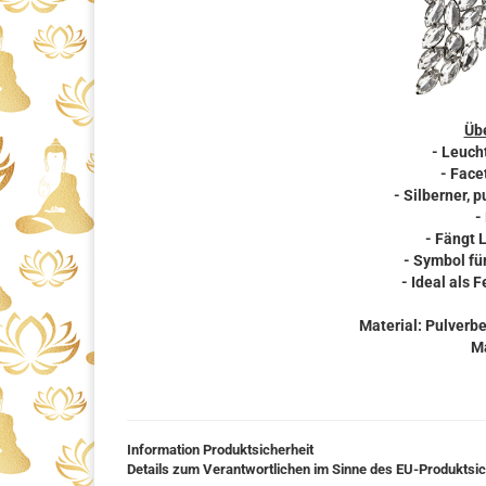
Übe
- Leuch
- Face
- Silberner, 
-
- Fängt L
- Symbol fü
- Ideal als
Material: Pulverbe
Ma
Information Produktsicherheit
Details zum Verantwortlichen im Sinne des EU-Produktsi