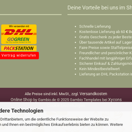
Deine Vorteile bei uns im Sh
Schnelle Lieferung
Kostenlose Lieferung ab 60
€
B
Gratis Geschenk zu jeder Beste
Über tausende Artikel auf Lager
Faire Preise sowie Staffelpreis
Freundlicher und persönlicher 
Vertrag widerrufen
Fachhandel mit langjähriger Er
Sicherer Einkauf & Zahlungsmö
Kein Mindestbestellwert
Lieferung an DHL Packstation 
Versandkosten
Alle Preise sind inkl. MwSt., zzgl.
Online Shop
Xycons
by Gambio.de © 2025 Gambio Templates bei
Cookie Einstellungen
dere Technologien
rittanbietern, um die ordentliche Funktionsweise der Website zu
n und Ihnen ein bestmögliches Einkaufserlebnis bieten zu können. Weitere