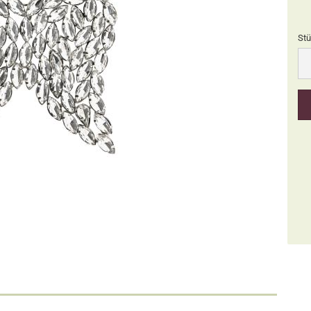
Stü
Stü