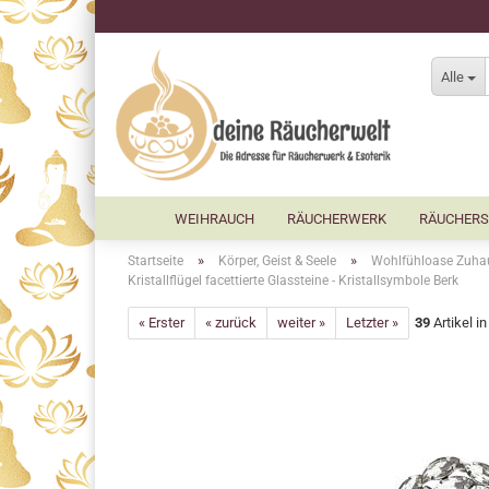
Alle
WEIHRAUCH
RÄUCHERWERK
RÄUCHERS
»
»
Startseite
Körper, Geist & Seele
Wohlfühloase Zuha
Kristallflügel facettierte Glassteine - Kristallsymbole Berk
« Erster
« zurück
weiter »
Letzter »
39
Artikel i