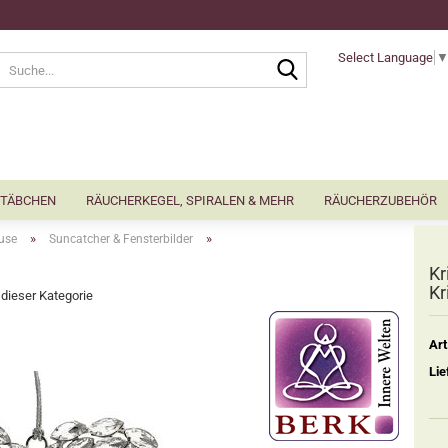
Select Language
Suche...
TÄBCHEN
RÄUCHERKEGEL, SPIRALEN & MEHR
RÄUCHERZUBEHÖR
»
»
use
Suncatcher & Fensterbilder
Kr
Kr
n dieser Kategorie
Art
Lie