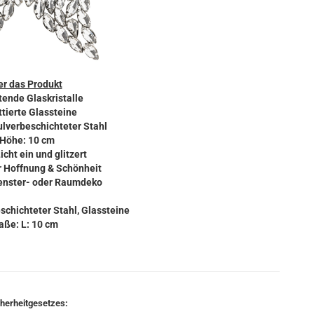
r das Produkt
tende Glaskristalle
ttierte Glassteine
pulverbeschichteter Stahl
 Höhe: 10 cm
icht ein und glitzert
r Hoffnung & Schönheit
 Fenster- oder Raumdeko
schichteter Stahl, Glassteine
ße: L: 10 cm
cherheitgesetzes: