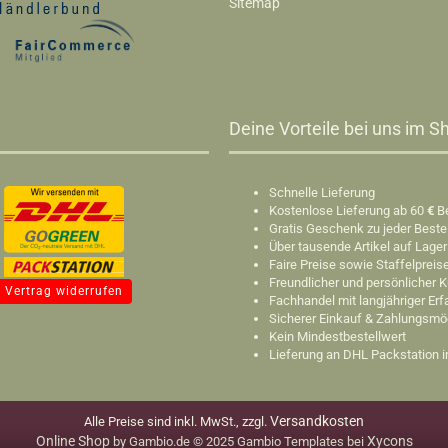
Sitemap
Deine Vorteile bei uns im Sh
Schnelle Lieferung
Kostenlose Lieferung ab 60
€
B
Gratis Geschenk zu jeder Beste
Über tausende Artikel auf Lager
Faire Preise sowie Staffelpreis
Freundlicher und persönlicher 
Vertrag widerrufen
Fachhandel mit langjähriger Er
Sicherer Einkauf & Zahlungsmö
Kein Mindestbestellwert
Lieferung an DHL Packstation 
Versandkosten
Alle Preise sind inkl. MwSt., zzgl.
Online Shop
Xycons
by Gambio.de © 2025 Gambio Templates bei