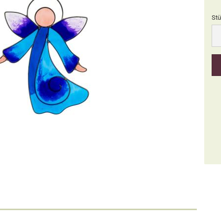
Stü
Stü