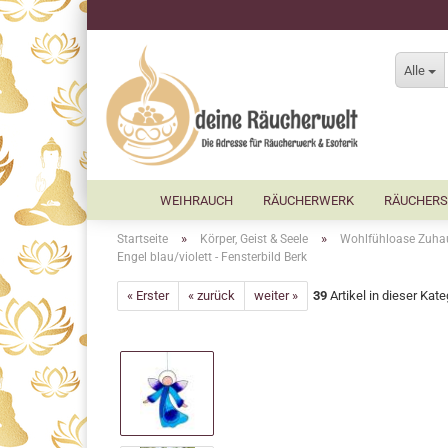
Alle
WEIHRAUCH
RÄUCHERWERK
RÄUCHERS
»
»
Startseite
Körper, Geist & Seele
Wohlfühloase Zuha
Engel blau/violett - Fensterbild Berk
« Erster
« zurück
weiter »
39
Artikel in dieser Kate