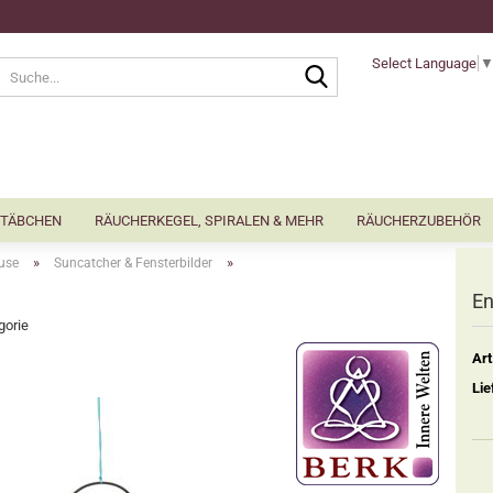
Select Language
Suche...
TÄBCHEN
RÄUCHERKEGEL, SPIRALEN & MEHR
RÄUCHERZUBEHÖR
»
»
use
Suncatcher & Fensterbilder
En
gorie
Art
Lie