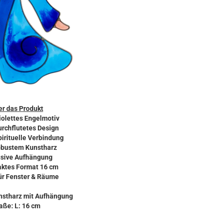
r das Produkt
iolettes Engelmotiv
urchflutetes Design
pirituelle Verbindung
obustem Kunstharz
lusive Aufhängung
ktes Format 16 cm
für Fenster & Räume
unstharz mit Aufhängung
ße: L: 16 cm