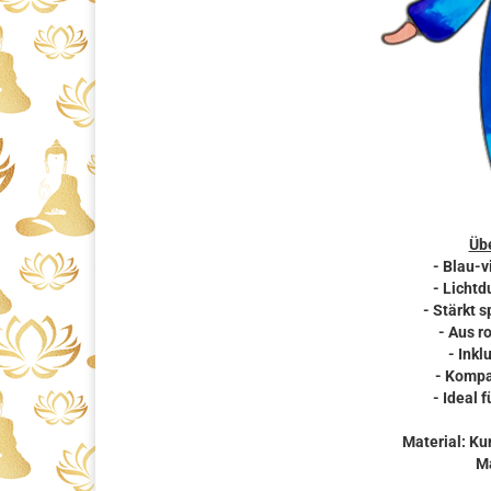
Übe
- Blau-v
- Lichtd
- Stärkt s
- Aus r
- Ink
- Kompa
- Ideal 
Material: K
Ma