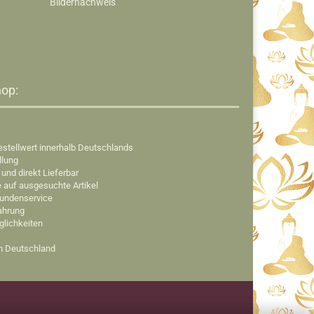
Bildernachweis
op:​
estellwert innerhalb Deutschlands
llung
 und direkt Lieferbar
e auf ausgesuchte Artikel
Kundenservice
fahrung
glichkeiten
in Deutschland