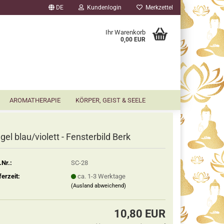
DE
Kundenlogin
Merkzettel
▼
Ihr Warenkorb
0,00 EUR
AROMATHERAPIE
KÖRPER, GEIST & SEELE
gel blau/violett - Fensterbild Berk
.Nr.:
SC-28
ferzeit:
ca. 1-3 Werktage
(Ausland abweichend)
10,80 EUR