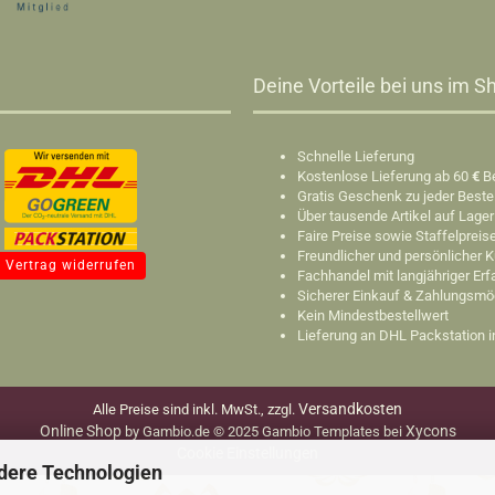
Deine Vorteile bei uns im Sh
Schnelle Lieferung
Kostenlose Lieferung ab 60
€
B
Gratis Geschenk zu jeder Beste
Über tausende Artikel auf Lager
Faire Preise sowie Staffelpreis
Freundlicher und persönlicher 
Vertrag widerrufen
Fachhandel mit langjähriger Er
Sicherer Einkauf & Zahlungsmö
Kein Mindestbestellwert
Lieferung an DHL Packstation 
Versandkosten
Alle Preise sind inkl. MwSt., zzgl.
Online Shop
Xycons
by Gambio.de © 2025 Gambio Templates bei
Cookie Einstellungen
dere Technologien