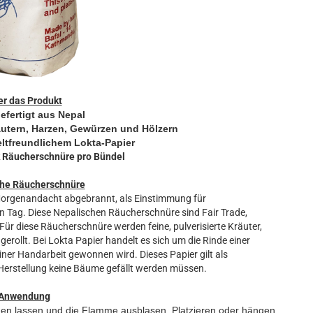
r das Produkt
efertigt aus Nepal
äutern, Harzen, Gewürzen und Hölzern
ltfreundlichem Lokta-Papier
k Räucherschnüre pro Bündel
che Räucherschnüre
r Morgenandacht abgebrannt, als Einstimmung für
hen Tag. Diese Nepalischen Räucherschnüre sind Fair Trade,
ür diese Räucherschnüre werden feine, pulverisierte Kräuter,
erollt. Bei Lokta Papier handelt es sich um die Rinde einer
einer Handarbeit gewonnen wird. Dieses Papier gilt als
 Herstellung keine Bäume gefällt werden müssen.
Anwendung
en lassen und die Flamme ausblasen.
Platzieren oder hängen