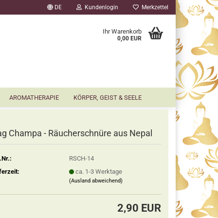
DE
Kundenlogin
Merkzettel
▼
Ihr Warenkorb
0,00 EUR
AROMATHERAPIE
KÖRPER, GEIST & SEELE
g Champa - Räucherschnüre aus Nepal
.Nr.:
RSCH-14
ferzeit:
ca. 1-3 Werktage
(Ausland abweichend)
2,90 EUR