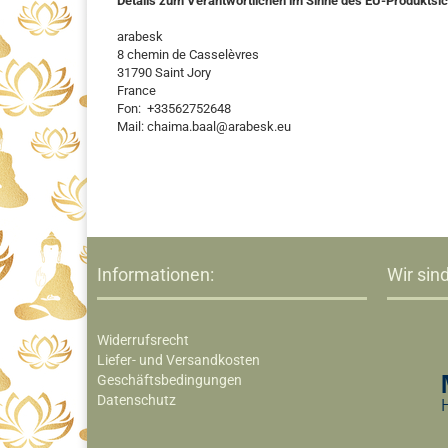
Details zum Verantwortlichen im Sinne des EU-Produktsi
arabesk
8 chemin de Casselèvres
31790 Saint Jory
France
Fon: +33562752648
Mail: chaima.baal@arabesk.eu
Informationen:
Wir sind
Widerrufsrecht
Liefer- und Versandkosten
Geschäftsbedingungen
Datenschutz