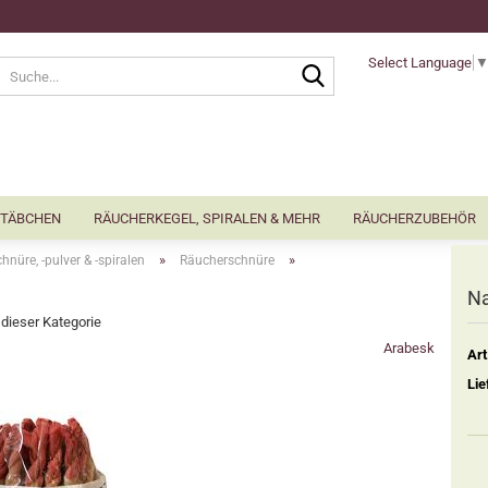
Select Language
Suche...
TÄBCHEN
RÄUCHERKEGEL, SPIRALEN & MEHR
RÄUCHERZUBEHÖR
»
»
nüre, -pulver & -spiralen
Räucherschnüre
Na
n dieser Kategorie
Arabesk
Art
Lie