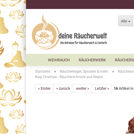
Alle
WEIHRAUCH
RÄUCHERWERK
RÄUCHERS
»
»
Startseite
Räucherkegel, Spiralen & mehr
Räuchersch
Nag Champa - Räucherschnüre aus Nepal
« Erster
« zurück
weiter »
Letzter »
16
Artikel i