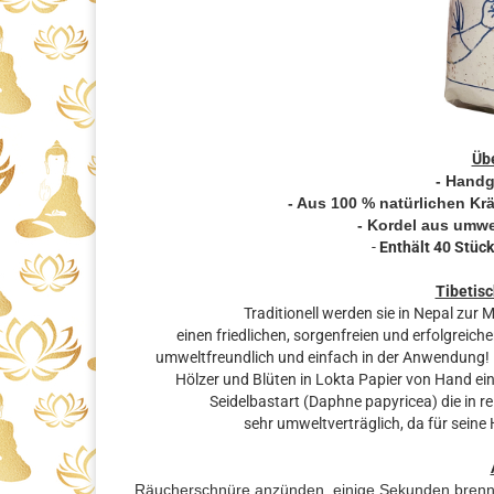
Übe
- Handg
- Aus 100 % natürlichen Kr
- Kordel aus umwe
-
Enthält 40 Stüc
Tibetis
Traditionell werden sie in Nepal zu
einen friedlichen, sorgenfreien und erfolgreic
umweltfreundlich und einfach in der Anwendung! F
Hölzer und Blüten in Lokta Papier von Hand eing
Seidelbastart (Daphne papyricea) die in r
sehr umweltverträglich, da für seine
Räucherschnüre anzünden, einige Sekunden brenn