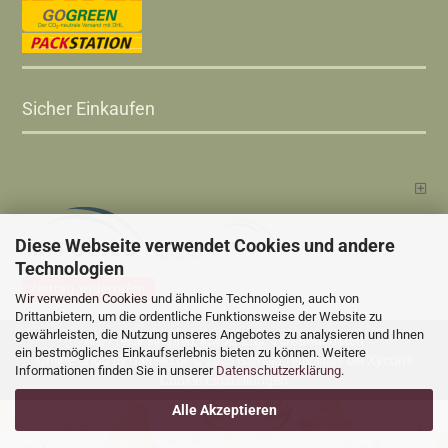
Sicher Einkaufen
Diese Webseite verwendet Cookies und andere
Technologien
Vertrag widerrufen
Wir verwenden Cookies und ähnliche Technologien, auch von
Drittanbietern, um die ordentliche Funktionsweise der Website zu
gewährleisten, die Nutzung unseres Angebotes zu analysieren und Ihnen
Versandkosten
Alle Preise sind inkl. MwSt., zzgl.
ein bestmögliches Einkaufserlebnis bieten zu können. Weitere
Online Shop
Xycons
by Gambio.de © 2025 Gambio Templates bei
Informationen finden Sie in unserer
Datenschutzerklärung
.
Cookie Einstellungen
Alle Akzeptieren