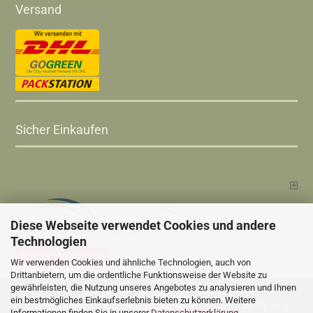
Versand
Sicher Einkaufen
Diese Webseite verwendet Cookies und andere
Technologien
Vertrag widerrufen
Wir verwenden Cookies und ähnliche Technologien, auch von
Drittanbietern, um die ordentliche Funktionsweise der Website zu
gewährleisten, die Nutzung unseres Angebotes zu analysieren und Ihnen
Versandkosten
Alle Preise sind inkl. MwSt., zzgl.
ein bestmögliches Einkaufserlebnis bieten zu können. Weitere
Online Shop
Xycons
by Gambio.de © 2025 Gambio Templates bei
Informationen finden Sie in unserer
Datenschutzerklärung
.