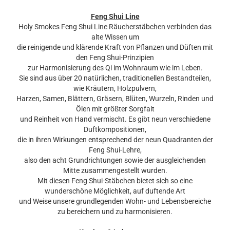
Feng Shui Line
Holy Smokes Feng Shui Line Räucherstäbchen verbinden das
alte Wissen um
die reinigende und klärende Kraft von Pflanzen und Düften mit
den Feng Shui-Prinzipien
zur Harmonisierung des Qi im Wohnraum wie im Leben.
Sie sind aus über 20 natürlichen, traditionellen Bestandteilen,
wie Kräutern, Holzpulvern,
Harzen, Samen, Blättern, Gräsern, Blüten, Wurzeln, Rinden und
Ölen mit größter Sorgfalt
und Reinheit von Hand vermischt. Es gibt neun verschiedene
Duftkompositionen,
die in ihren Wirkungen entsprechend der neun Qua­dranten der
Feng Shui-Lehre,
also den acht Grundrichtungen sowie der ausglei­chenden
Mitte zusammengestellt wurden.
Mit diesen Feng Shui-Stäbchen bietet sich so eine
wunderschöne Möglichkeit, auf duftende Art
und Weise unsere grundlegenden Wohn- und Lebensbereiche
zu bereichern und zu harmonisieren.