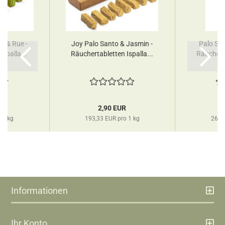
o & Rue -
Joy Palo Santo & Jasmin -
Palo San
spalla...
Räuchertabletten Ispalla...
Räucher
R
2,90 EUR
 1 kg
193,33 EUR pro 1 kg
260,
Informationen
Ihr Konto